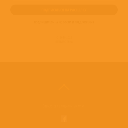
ПОДПИШИТЕСЬ НА НОВОСТИ И ПРЕДЛОЖЕНИЯ
© 2016-2022
ВИНИЛОТЕКА
Винилотека в социальных сетях: