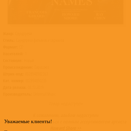
Жанр:
Саундтреки
Стиль:
Саундтреки фильмов и сериалов
Формат:
CD
Носителей:
1
Состояние:
Новый
Происхождение:
Евросоюз
Штрих-код:
0028948502363
Кат. номер:
002894850236
Дата релиза:
06.12.2019
Производитель:
Universal Music
Товар недоступен
К сожалению, альбом недоступен
Уважаемые клиенты!
Приглашаем ознакомиться с полным ассортиментом артиста
Howard Shore >>