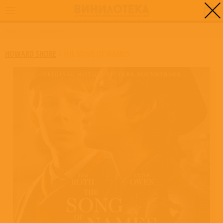
0
ГЛАВНАЯ
/
THE SONG OF NAMES
HOWARD SHORE
/
THE SONG OF NAMES