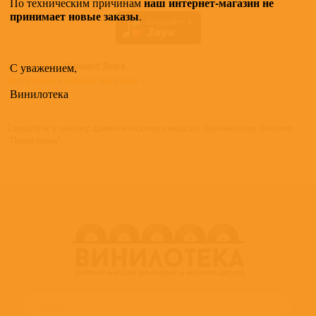
наш интернет-магазин не
По техническим причинам
принимает новые заказы
.
Все альбомы
Howard Shore
С уважением,
доступные в нашем магазине >
Винилотека
Саундтрэк к новому драматическому канадско-британскому фильму
"Песня имен".