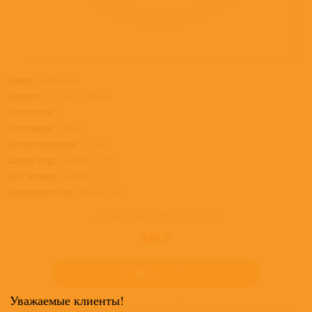
Жанр:
Электроника
Формат:
CD, Jewel, слипкейс
Носителей:
1
Состояние:
Новый
Происхождение:
Россия
Штрих-код:
4640004133203
Кат. номер:
4640004133203
Производитель:
Bomba Music
Товар в наличии на складе
430 ₽
КУПИТЬ
Уважаемые клиенты!
Купить "Hide-Hide - Реминисценции звука" можно в следующих форматах: