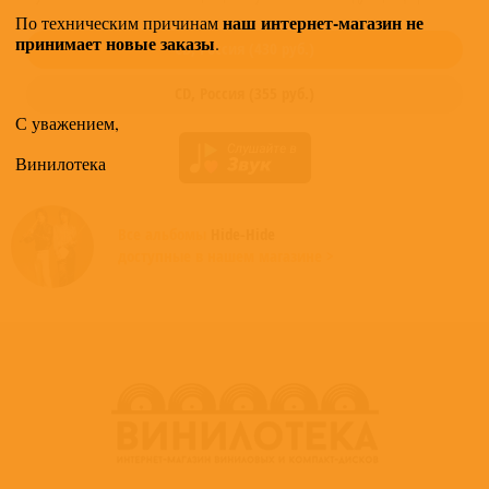
наш интернет-магазин не
По техническим причинам
принимает новые заказы
.
CD,
Россия
(
430
руб.)
CD,
Россия
(
355
руб.)
С уважением,
Винилотека
Все альбомы
Hide-Hide
доступные в нашем магазине >