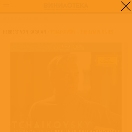
0
ГЛАВНАЯ
/
TCHAIKOVSKY – THE SYMPHONIES
HERBERT VON KARAJAN
/
TCHAIKOVSKY – THE SYMPHONIES