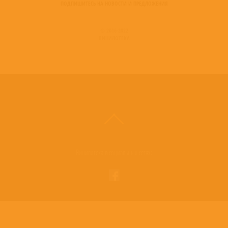
ПОДПИШИТЕСЬ НА НОВОСТИ И ПРЕДЛОЖЕНИЯ
© 2016-2022
ВИНИЛОТЕКА
Винилотека в социальных сетях: