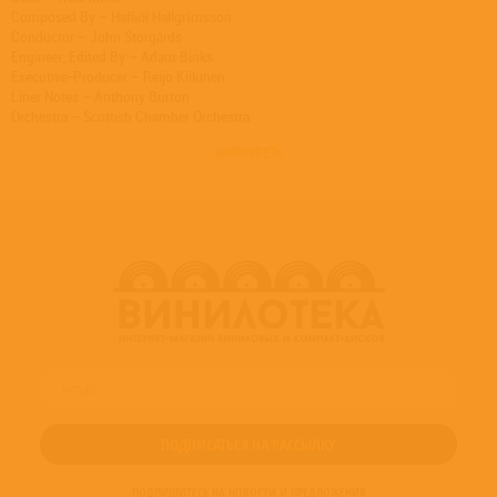
Composed By – Hafliði Hallgrímsson
Conductor – John Storgårds
Engineer, Edited By – Adam Binks
Executive-Producer – Reijo Kiilunen
Liner Notes – Anthony Burton
Orchestra – Scottish Chamber Orchestra
Producer – Paul Baxter
развернуть
ПОДПИШИТЕСЬ НА НОВОСТИ И ПРЕДЛОЖЕНИЯ