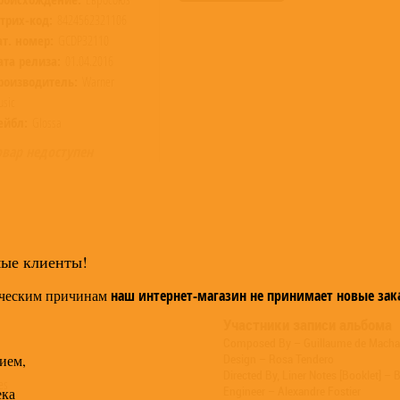
трих-код:
8424562321106
ат. номер:
GCDP32110
ата релиза:
01.04.2016
роизводитель:
Warner
sic
ейбл:
Glossa
овар недоступен
мые клиенты!
ческим причинам
наш интернет-магазин не принимает новые зак
Участники записи альбома
Composed By – Guillaume de Macha
ием,
Design – Rosa Tendero
Directed By, Liner Notes [Booklet] –
es
ека
Engineer – Alexandre Fostier