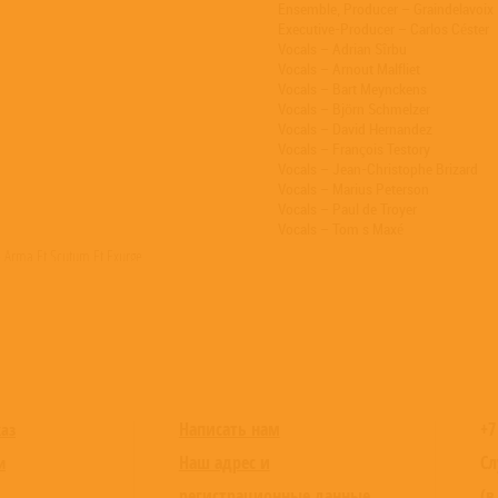
Ensemble, Producer – Graindelavoix
Executive-Producer – Carlos Céster
Vocals – Adrian Sîrbu
Vocals – Arnout Malfliet
Vocals – Bart Meynckens
Vocals – Björn Schmelzer
Vocals – David Hernandez
Vocals – François Testory
Vocals – Jean-Christophe Brizard
Vocals – Marius Peterson
Vocals – Paul de Troyer
Vocals – Tom s Maxé
 Arma Et Scutum Et Exurge
Написать нам
+7
каз
Наш адрес и
Сл
и
регистрационные данные
(в