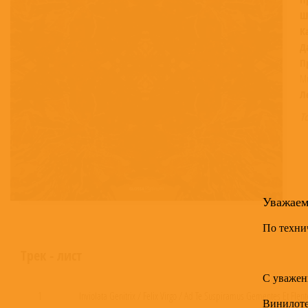
Ш
К
Д
П
Mu
Л
Т
Уважае
По техни
Трек - лист
С уважен
1
Inviolata Genitrix / Felix Virgo / Ad Te Suspiramus Gementes Et Flent
Винилот