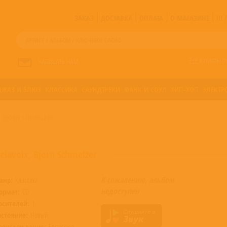
ЗАКАЗ
ДОСТАВКА
ОПЛАТА
О МАГАЗИНЕ
!!
Все артисты п
НАПИСАТЬ НАМ
ДЖАЗ И БЛЮЗ
КЛАССИКА
САУНДТРЕКИ
ФАНК И СОУЛ
ХИП-ХОП
ЭЛЕКТР
, BJORN SCHMELZER
lavoix, Bjorn Schmelzer
К сожалению, альбом
анр:
Классика
недоступен
ормат:
CD
осителей:
1
остояние:
Новый
роисхождение:
Евросоюз