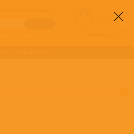
! АКТУАЛЬНАЯ ИНФОРМАЦИЯ !!!
вы выбрали
альбомы:
0
НА СУММУ:
0
руб
ОФОРМИТЬ ЗАКАЗ
о алфавиту
/
Расширенный поиск
ОНИКА
ОСТАЛЬНЫЕ ЖАНРЫ