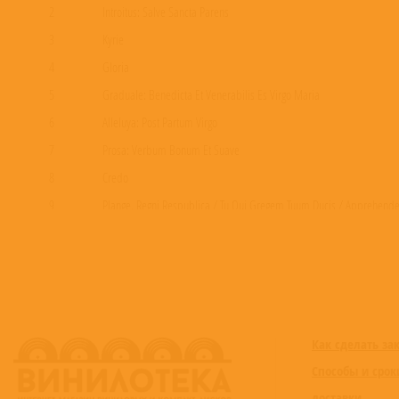
2
Introitus: Salve Sancta Parens
3
Kyrie
4
Gloria
5
Graduale: Benedicta Et Venerabilis Es Virgo Maria
6
Alleluya: Post Partum Virgo
7
Prosa: Verbum Bonum Et Suave
8
Credo
9
Plange, Regni Respublica / Tu Qui Gregem Tuum Ducis / Apprehende
10
Sanctus
11
Agnus Dei
12
Communio: Beata Viscera
13
Ite Missa Est
Как сделать за
Способы и срок
доставки