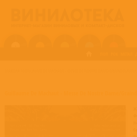
ПОП
РОК
МЕТАЛ
ГЛАВНАЯ
/
GUILLAUME DE MACHAUT - MESSE DE NOSTRE DAME/GRAINDELAVOIX
Guillaume De Machaut - Messe De Nostre Dame/Grainde
Ж
Ф
Н
С
П