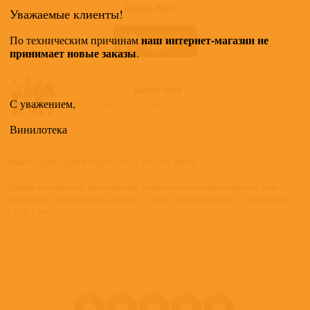
Guano Apes >>
Уважаемые клиенты!
наш интернет-магазин не
По техническим причинам
принимает новые заказы
.
Все альбомы
Guano Apes
С уважением,
доступные в нашем магазине >
Винилотека
Новая серия Original Vinyl Classics от Sony Music
Впервые на виниле, два альбома знаменитого альтернативного рок-
квартета из Германии Guano Apes - "Don't Give Me Names" и "Walking On
a Thin Line".