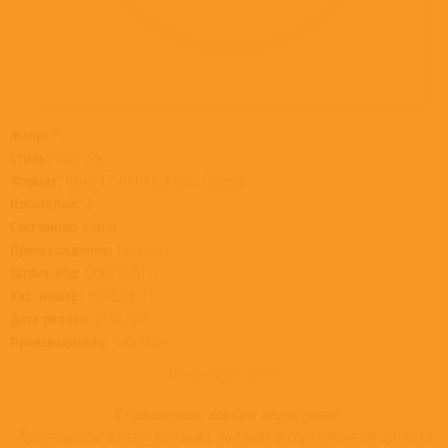
Жанр:
Рок
Стиль:
Фолк-рок
Формат:
Винил 12” (LP), Black Vinyl, Gatefold
Носителей:
2
Состояние:
Новый
Происхождение:
Евросоюз
Штрих-код:
0190759381113
Кат. номер:
19075938111
Дата релиза:
05.04.2019
Производитель:
Sony Music
Товар недоступен
К сожалению, альбом недоступен
Приглашаем ознакомиться с полным ассортиментом артиста