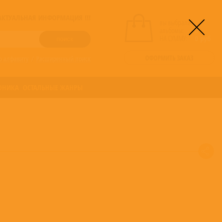
! АКТУАЛЬНАЯ ИНФОРМАЦИЯ !!!
вы выбрали
альбомы:
0
НА СУММУ:
0
руб
ОФОРМИТЬ ЗАКАЗ
о алфавиту
/
Расширенный поиск
ОНИКА
ОСТАЛЬНЫЕ ЖАНРЫ