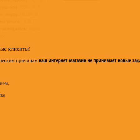
трих-код:
5060432023102
ат. номер:
NOT3CD310
ата релиза:
31.01.2020
роизводитель:
Warner
sic
овар недоступен
мые клиенты!
ческим причинам
наш интернет-магазин не принимает новые зак
ием,
ека