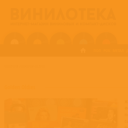
ПОП
РОК
МЕТАЛ
ГЛАВНАЯ
/
GOLDEN OLDIES
Golden Oldies
Ж
Ф
Н
С
П