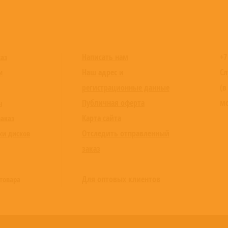
Написать нам
+7
каз
Наш адрес и
Сл
и
регистрационные данные
(в
Публичная оферта
мо
ы
Карта сайта
заказ
Отследить отправленный
ки дисков
заказ
Для оптовых клиентов
товара