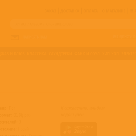
ЗАКАЗ
ДОСТАВКА
ОПЛАТА
О МАГАЗИНЕ
!!
Все артисты п
НАПИСАТЬ НАМ
ДЖАЗ И БЛЮЗ
КЛАССИКА
САУНДТРЕКИ
ФАНК И СОУЛ
ХИП-ХОП
ЭЛЕКТР
К сожалению, альбом
анр:
Поп
недоступен
ормат:
CD, Digipack
осителей:
3
остояние:
Новый
роисхождение:
Евросоюз