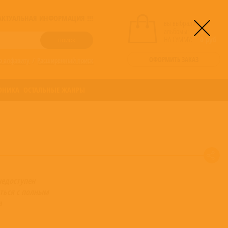
! АКТУАЛЬНАЯ ИНФОРМАЦИЯ !!!
вы выбрали
альбомы:
0
НА СУММУ:
0
руб
ОФОРМИТЬ ЗАКАЗ
о алфавиту
/
Расширенный поиск
ОНИКА
ОСТАЛЬНЫЕ ЖАНРЫ
недоступен
ться с полным
а