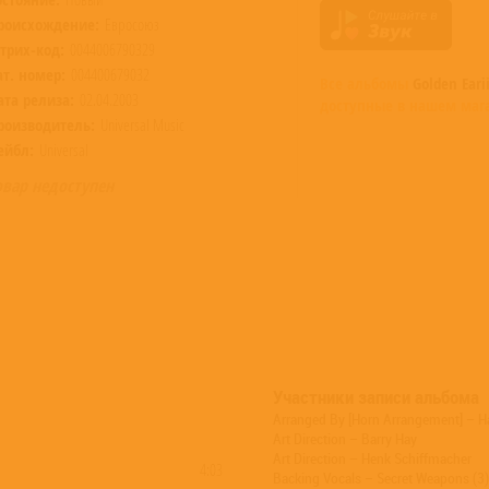
роисхождение:
Евросоюз
трих-код:
0044006790329
ат. номер:
004400679032
Все альбомы
Golden Eari
ата релиза:
02.04.2003
доступные в нашем маг
роизводитель:
Universal Music
ейбл:
Universal
овар недоступен
Участники записи альбома
Arranged By [Horn Arrangement] – Ha
Art Direction – Barry Hay
Art Direction – Henk Schiffmacher
4:03
Backing Vocals – Secret Weapons (3)