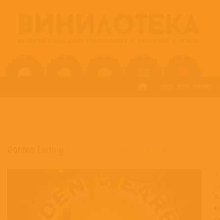
ПОП
РОК
МЕТАЛ
ГЛАВНАЯ
/
GOLDEN EARIING
/
LAST BLAST OF THE CENTURY
Golden Eariing
/
Last Blast Of The Century
Ж
С
Ф
Н
С