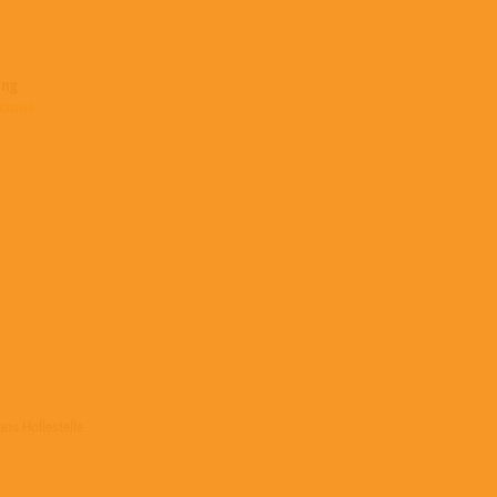
ing
азине >
ns Hollestelle