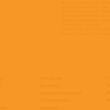
Horns [The Last Blast Horns] – Marce
Horns [The Last Blast Horns] – Peter
4:07
Horns [The Last Blast Horns] – Phili
6:21
Horns [The Last Blast Horns] – Ruud
Horns [The Last Blast Horns] – Wim 
7:14
Photography By – Kees Tabak
Producer [Production], Engineer [Eng
6:16
Producer [Production], Engineer [En
5:29
4:50
7:27
4:21
9:52
6:46
Написать нам
+7
каз
Наш адрес и
Сл
и
регистрационные данные
(в
Публичная оферта
мо
ы
Карта сайта
заказ