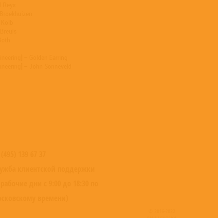
l Reys
 Broekhuizen
p Kolb
 Breuls
Both
ineering] – Golden Earring
gineering] – John Sonneveld
 (495) 139 67 37
ужба клиентской поддержки
 рабочие дни с 9:00 до 18:30 по
сковскому времени)
© 2016-2022