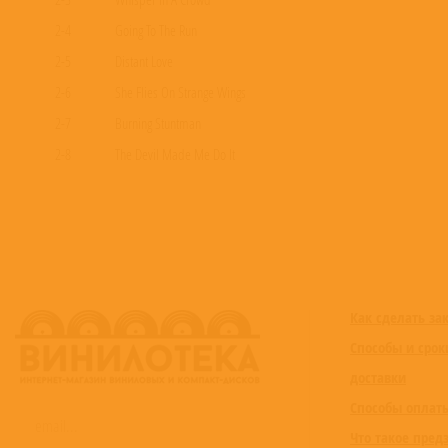
2-4
Going To The Run
2-5
Distant Love
2-6
She Flies On Strange Wings
2-7
Burning Stuntman
2-8
The Devil Made Me Do It
2-9
Johnny Make Believe
2-10
When The Lady Smiles
2-11
Legalize Telepathy
2-12
Radar Love
2-13
I Can't Sleep Without You
Как сделать за
Способы и срок
доставки
Способы оплат
Что такое пред