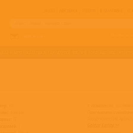
ЗАКАЗ
ДОСТАВКА
ОПЛАТА
О МАГАЗИНЕ
!!
Все артисты п
НАПИСАТЬ НАМ
ДЖАЗ И БЛЮЗ
КЛАССИКА
САУНДТРЕКИ
ФАНК И СОУЛ
ХИП-ХОП
ЭЛЕКТР
К сожалению, альбом 
анр:
Рок
Приглашаем ознакоми
тиль:
Фолк-рок
ассортиментом артист
ормат:
CD
Golden Eariing >>
осителей:
1
остояние:
Новый