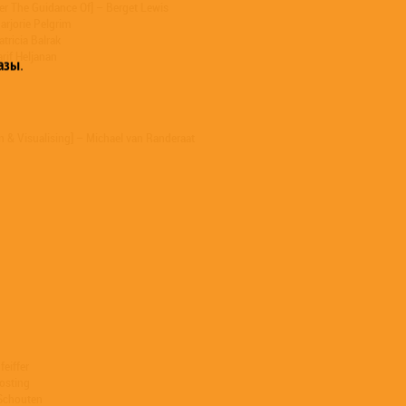
r The Guidance Of] – Berget Lewis
arjorie Pelgrim
tricia Balrak
rif Heljanan
азы
.
on & Visualising] – Michael van Randeraat
feiffer
osting
 Schouten