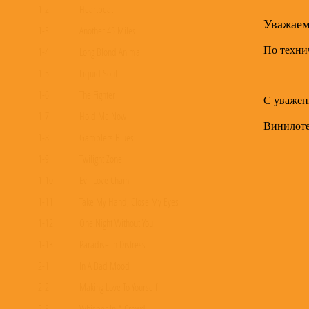
1-2
Heartbeat
Уважае
1-3
Another 45 Miles
По техни
1-4
Long Blond Animal
1-5
Liquid Soul
1-6
The Fighter
С уважен
1-7
Hold Me Now
Винилот
1-8
Gamblers Blues
1-9
Twilight Zone
1-10
Evil Love Chain
1-11
Take My Hand, Close My Eyes
1-12
One Night Without You
1-13
Paradise In Distress
2-1
In A Bad Mood
2-2
Making Love To Yourself
2-3
Whisper In A Crowd