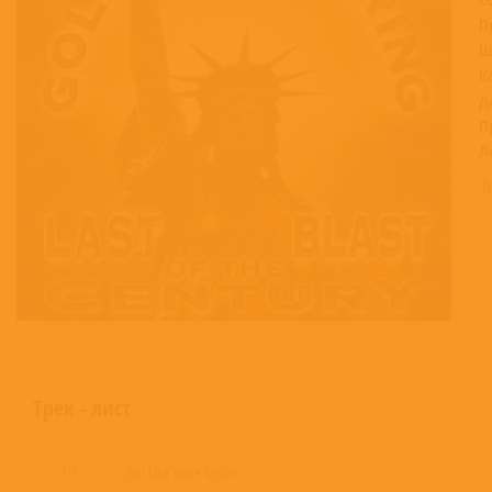
П
Ш
К
Д
П
Л
Т
Трек - лист
1-1
Just Like Vince Taylor