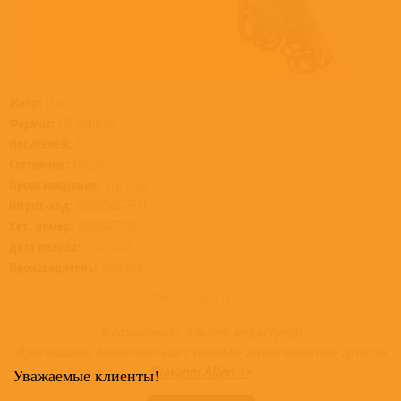
Жанр:
Поп
Формат:
CD, Multibox
Носителей:
3
Состояние:
Новый
Происхождение:
Евросоюз
Штрих-код:
0889854877521
Кат. номер:
88985487752
Дата релиза:
22.03.2019
Производитель:
Sony Music
Товар недоступен
К сожалению, альбом недоступен
Приглашаем ознакомиться с полным ассортиментом артиста
Giovanni Allevi >>
Уважаемые клиенты!