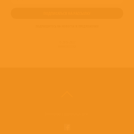
ПОДПИШИТЕСЬ НА НОВОСТИ И ПРЕДЛОЖЕНИЯ
© 2016-2022
ВИНИЛОТЕКА
Винилотека в социальных сетях: