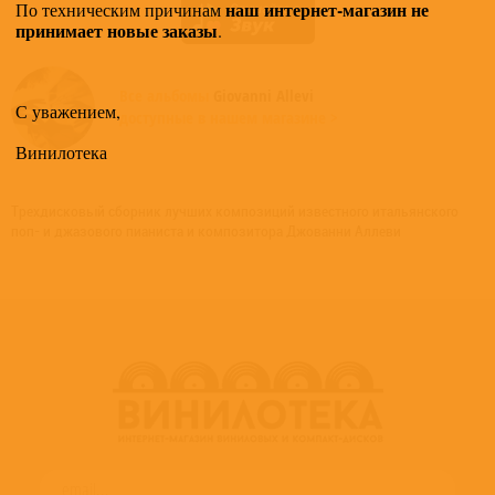
наш интернет-магазин не
По техническим причинам
принимает новые заказы
.
Все альбомы
Giovanni Allevi
С уважением,
доступные в нашем магазине >
Винилотека
Трехдисковый сборник лучших композиций известного итальянского
поп- и джазового пианиста и композитора Джованни Аллеви