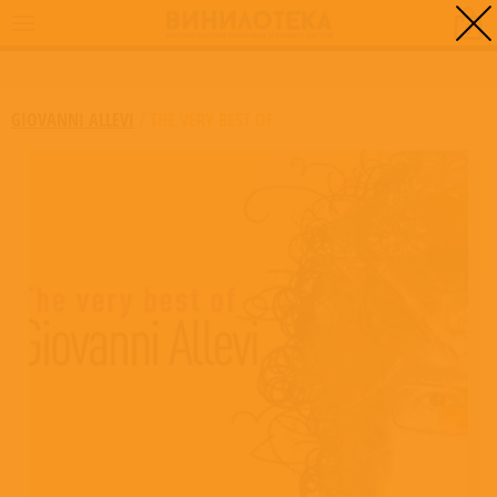
0
ГЛАВНАЯ
/
THE VERY BEST OF
GIOVANNI ALLEVI
/
THE VERY BEST OF