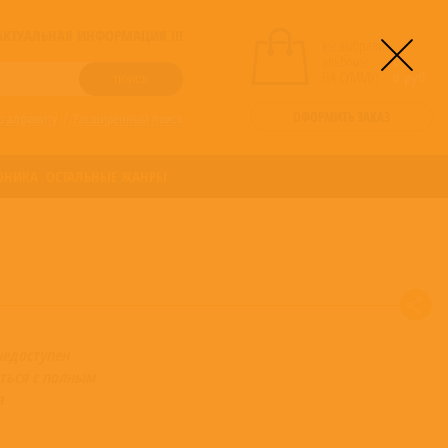
! АКТУАЛЬНАЯ ИНФОРМАЦИЯ !!!
вы выбрали
альбомы:
0
НА СУММУ:
0
руб
ОФОРМИТЬ ЗАКАЗ
о алфавиту
/
Расширенный поиск
ОНИКА
ОСТАЛЬНЫЕ ЖАНРЫ
недоступен
ться с полным
а