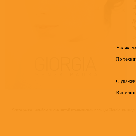
Ш
К
Д
П
Т
Уважае
По техни
С уважен
Винилот
Senza paura - альбом знаменитой итальянской певицы Giorgia, вышед