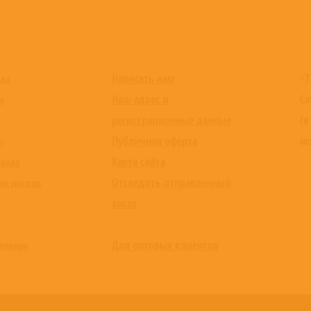
Написать нам
+7
каз
Наш адрес и
Сл
и
регистрационные данные
(в
Публичная оферта
мо
ы
Карта сайта
заказ
Отследить отправленный
ки дисков
заказ
Для оптовых клиентов
товара