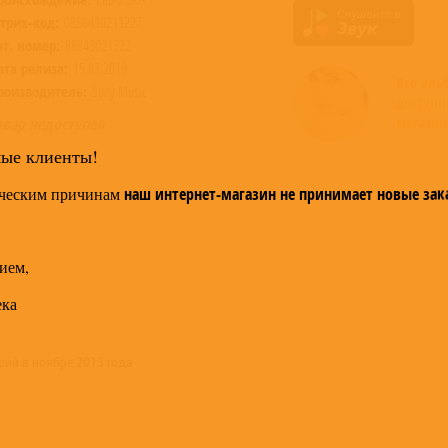
трих-код:
0888430213227
ат. номер:
88843021322
ата релиза:
15.03.2019
Все ал
роизводитель:
Sony Music
доступн
магазин
овар недоступен
мые клиенты!
ческим причинам
наш интернет-магазин не принимает новые зак
ием,
ека
ший в ноябре 2013 года