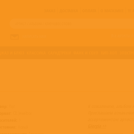
ЗАКАЗ
ДОСТАВКА
ОПЛАТА
О МАГАЗИНЕ
!!
Все артисты п
НАПИСАТЬ НАМ
ДЖАЗ И БЛЮЗ
КЛАССИКА
САУНДТРЕКИ
ФАНК И СОУЛ
ХИП-ХОП
ЭЛЕКТР
К сожалению, альбом 
анр:
Поп
Приглашаем ознакоми
ормат:
CD, Jewelbox
ассортиментом артист
осителей:
1
Giorgia >>
остояние:
Новый
роисхождение:
Евросоюз