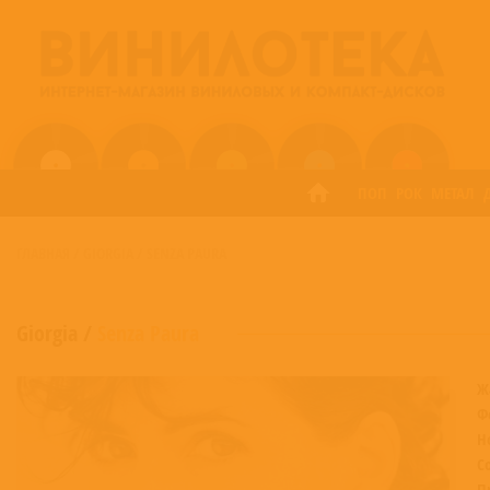
ПОП
РОК
МЕТАЛ
ГЛАВНАЯ
/
GIORGIA
/
SENZA PAURA
Giorgia
/
Senza Paura
Ж
Ф
Н
С
П