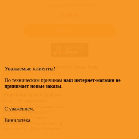
Товар в наличии на складе
3 105 ₽
КУПИТЬ
Все альбомы
Гилельс) Скрипичные Дуэты (Коган
Уважаемые клиенты!
доступные в нашем магазине >
наш интернет-магазин не
По техническим причинам
принимает новые заказы
.
Участники записи альбома
Design – Ильдар Крюков
Edited By – Татьяна Казарновская
С уважением,
Engineer – Alexander Grosman
Engineer – Igor Veprintsev
Винилотека
Remastered By – Максим Пилипов
Supervised By – Елена Растегаева
развернуть