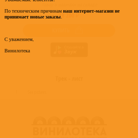
Товар в наличии на складе
наш интернет-магазин не
По техническим причинам
18 200 ₽
принимает новые заказы
.
КУПИТЬ
С уважением,
Винилотека
Трек - лист
1
See pictures.