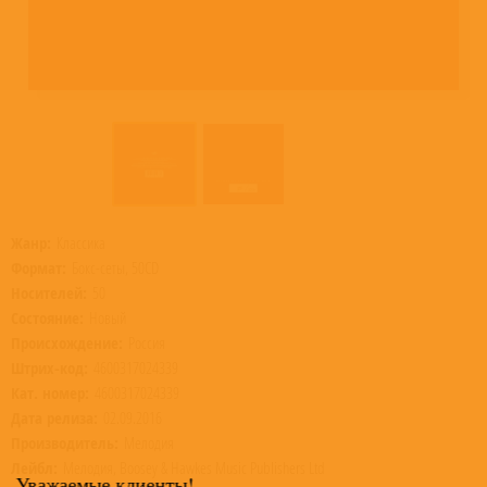
Жанр:
Классика
Формат:
Бокс-сеты, 50CD
Носителей:
50
Состояние:
Новый
Происхождение:
Россия
Штрих-код:
4600317024339
Кат. номер:
4600317024339
Дата релиза:
02.09.2016
Производитель:
Мелодия
Лейбл:
Мелодия, Boosey & Hawkes Music Publishers Ltd
Уважаемые клиенты!