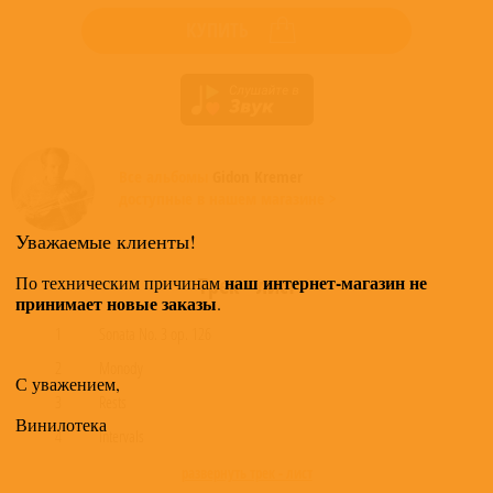
КУПИТЬ
Все альбомы
Gidon Kremer
доступные в нашем магазине >
Уважаемые клиенты!
наш интернет-магазин не
По техническим причинам
Трек - лист
принимает новые заказы
.
1
Sonata No. 3 op. 126
2
Monody
С уважением,
3
Rests
Винилотека
4
Intervals
развернуть трек - лист