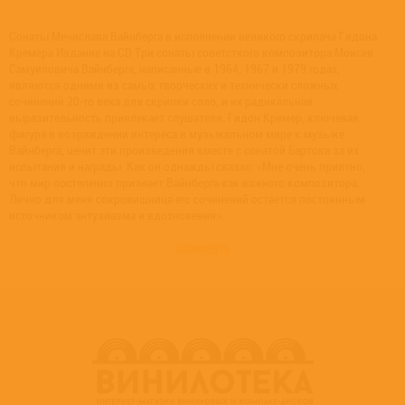
Сонаты Мечислава Вайнберга в исполнении великого скрипача Гидона
Кремера Издание на CD Три сонаты советсткого композитора Моисея
Самуиловича Вайнберга, написанные в 1964, 1967 и 1979 годах,
являются одними из самых творческих и технически сложных
сочинений 20-го века для скрипки соло, и их радикальная
выразительность привлекает слушателя. Гидон Кремер, ключевая
фигура в возраждении интереса в музыкальном мире к музыке
Вайнберга, ценит эти произведения вместе с сонатой Бартока за их
испытания и награды. Как он однажды сказал: «Мне очень приятно,
что мир постепенно признает Вайнберга как важного композитора.
Лично для меня сокровищница его сочинений остается постоянным
источником энтузиазма и вдохновения».
развернуть