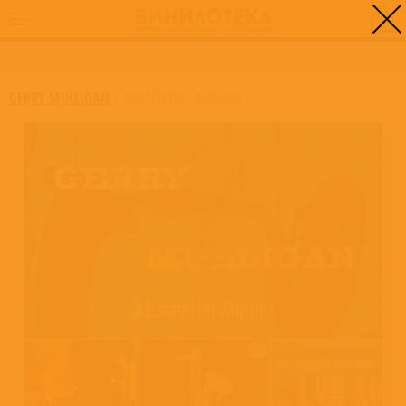
0
ГЛАВНАЯ
/
3 ESSENTIAL ALBUMS
GERRY MULLIGAN
/
3 ESSENTIAL ALBUMS