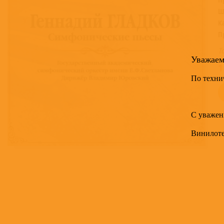
Ш
К
П
Т
Уважае
1
По техни
С уважен
Винилот