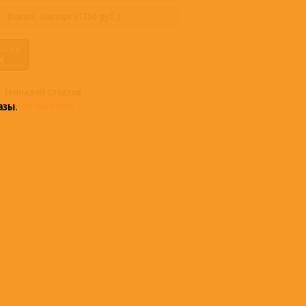
Винил,
Импорт
(
1350
руб.)
ы
Геннадий Гладков
 нашем магазине >
азы
.