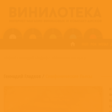
ПОП
РОК
МЕТАЛ
ГЛАВНАЯ
/
ГЕННАДИЙ ГЛАДКОВ
/
СИМФОНИЧЕСКИЕ ПЬЕСЫ
Геннадий Гладков
/
Симфонические Пьесы
Ж
Ф
Н
С
П