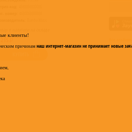
трих-код:
4680068800086
ат. номер:
4680068800086
роизводитель:
Bomba Music
овар в наличии на складе
мые клиенты!
 215
Все альбом
доступные в
ческим причинам
наш интернет-магазин не принимает новые зак
КУПИТЬ
ием,
ека