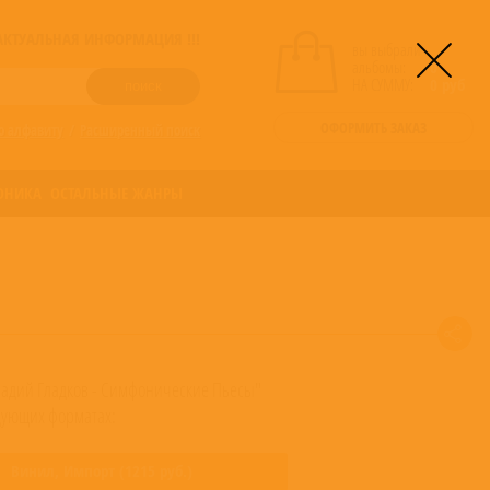
! АКТУАЛЬНАЯ ИНФОРМАЦИЯ !!!
вы выбрали
альбомы:
0
НА СУММУ:
0
руб
ОФОРМИТЬ ЗАКАЗ
о алфавиту
/
Расширенный поиск
ОНИКА
ОСТАЛЬНЫЕ ЖАНРЫ
надий Гладков - Симфонические Пьесы"
дующих форматах:
Винил,
Импорт
(
1215
руб.)