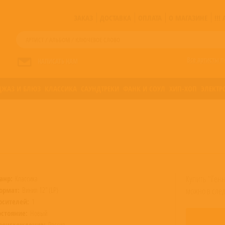
ЗАКАЗ
ДОСТАВКА
ОПЛАТА
О МАГАЗИНЕ
!!
Все артисты п
НАПИСАТЬ НАМ
ДЖАЗ И БЛЮЗ
КЛАССИКА
САУНДТРЕКИ
ФАНК И СОУЛ
ХИП-ХОП
ЭЛЕКТР
Купить "Ген
анр:
Классика
ормат:
Винил 12” (LP)
можно в сле
осителей:
1
остояние:
Новый
роисхождение:
Россия