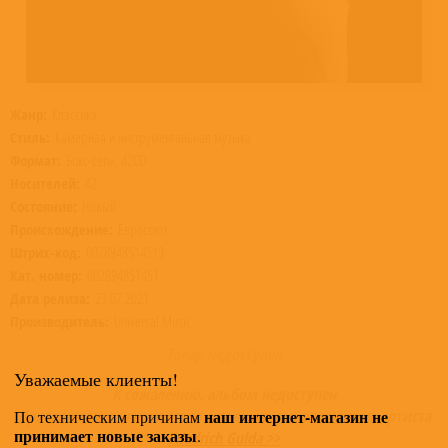
Жанр:
Классика
Стиль:
Камерная и инструментальная музыка
Формат:
Бокс-сеты, 42CD
Носителей:
42
Состояние:
Новый
Происхождение:
Евросоюз
Штрих-код:
0028948514519
Кат. номер:
002894851451
Дата релиза:
23.07.2021
Производитель:
Universal Music
Товар недоступен
Уважаемые клиенты!
К сожалению, альбом недоступен
наш интернет-магазин не
Приглашаем ознакомиться с полным ассортиментом артиста
По техническим причинам
принимает новые заказы
.
Friedrich Gulda >>