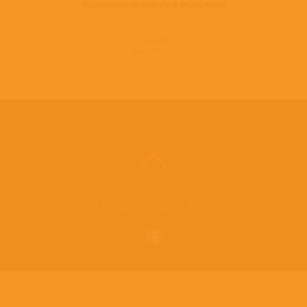
ПОДПИШИТЕСЬ НА НОВОСТИ И ПРЕДЛОЖЕНИЯ
© 2016-2022
ВИНИЛОТЕКА
Винилотека в социальных сетях: