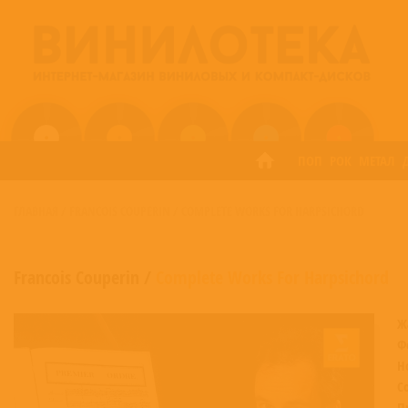
ПОП
РОК
МЕТАЛ
ГЛАВНАЯ
/
FRANCOIS COUPERIN
/
COMPLETE WORKS FOR HARPSICHORD
Francois Couperin
/
Complete Works For Harpsichord
Ж
Ф
Н
С
П