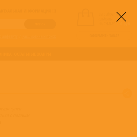
! АКТУАЛЬНАЯ ИНФОРМАЦИЯ !!!
вы выбрали
альбомы:
0
НА СУММУ:
0
руб
ОФОРМИТЬ ЗАКАЗ
о алфавиту
/
Расширенный поиск
ОНИКА
ОСТАЛЬНЫЕ ЖАНРЫ
недоступен
ться с полным
а