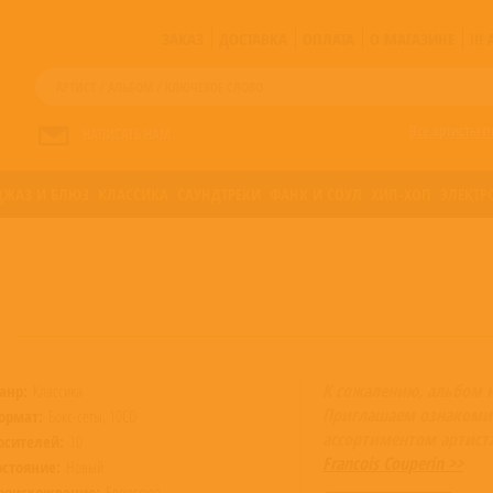
ЗАКАЗ
ДОСТАВКА
ОПЛАТА
О МАГАЗИНЕ
!!
Все артисты п
НАПИСАТЬ НАМ
ДЖАЗ И БЛЮЗ
КЛАССИКА
САУНДТРЕКИ
ФАНК И СОУЛ
ХИП-ХОП
ЭЛЕКТР
К сожалению, альбом 
анр:
Классика
Приглашаем ознакоми
ормат:
Бокс-сеты, 10CD
ассортиментом артист
осителей:
10
Francois Couperin >>
остояние:
Новый
роисхождение:
Евросоюз