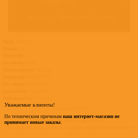
Жанр:
Классика
Формат:
CD
Носителей:
1
Состояние:
Новый
Происхождение:
Евросоюз
Штрих-код:
0190758215525
Кат. номер:
19075821552
Дата релиза:
15.06.2018
Производитель:
Sony Music
Уважаемые клиенты!
Товар недоступен
наш интернет-магазин не
По техническим причинам
К сожалению, альбом недоступен
принимает новые заказы
.
Приглашаем ознакомиться с полным ассортиментом артиста
>>