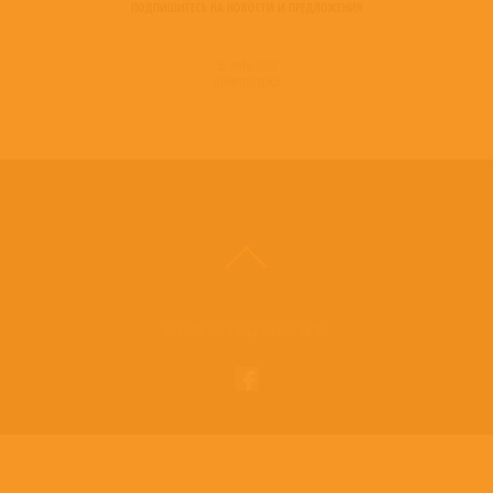
ПОДПИШИТЕСЬ НА НОВОСТИ И ПРЕДЛОЖЕНИЯ
© 2016-2022
ВИНИЛОТЕКА
Винилотека в социальных сетях: