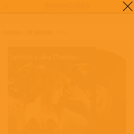
0
ГЛАВНАЯ
/
LUNGS
FLORENCE + THE MACHINE
/
LUNGS