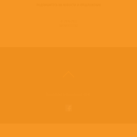
ПОДПИШИТЕСЬ НА НОВОСТИ И ПРЕДЛОЖЕНИЯ
© 2016-2022
ВИНИЛОТЕКА
Винилотека в социальных сетях: