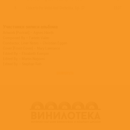
8
Concerto For Violin And Orchestra, Op. 37
13:27
Участники записи альбома
Artwork [Portrait] – Agnes Hiorth
Composed By – Fartein Valen
Conductor, Liner Notes – Christian Eggen
Cover [Front Cover] – Mary Lawrance
Edited By – Elisabeth Kemper
Edited By – Martin Nagorni
Edited By – Stephan Reh
Engineer – Andreas Ruge
развернуть
Engineer – Fabian Frank
Engineer – Stephan Reh
Executive-Producer – Robert Suff
Liner Notes – Arvid O. Vollsnes
Liner Notes [Translation] – Anke Budweg
Liner Notes [Translation] – Arlette Lemieux-Chené
Liner Notes [Translation] – William Jewson
Orchestra – Stavanger Symfoniorkester
Photography By – Tom Sandberg
Producer – Hans Kipfer
Producer – Marion Schwebel