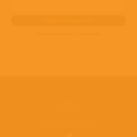
Producer – Martin Nagorni
Producer – Stephan Reh
Typography, Layout – Andrew Barnett
Violin – Elise Båtnes
ПОДПИШИТЕСЬ НА НОВОСТИ И ПРЕДЛОЖЕНИЯ
© 2016-2022
ВИНИЛОТЕКА
Винилотека в социальных сетях: