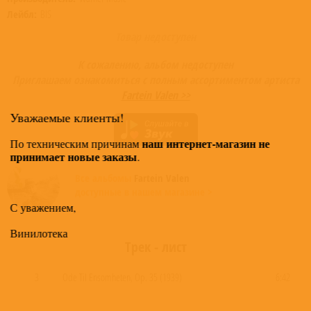
Лейбл:
BIS
Товар недоступен
К сожалению, альбом недоступен
Приглашаем ознакомиться с полным ассортиментом артиста
Fartein Valen >>
Уважаемые клиенты!
наш интернет-магазин не
По техническим причинам
принимает новые заказы
.
Все альбомы
Fartein Valen
доступные в нашем магазине >
С уважением,
Винилотека
Трек - лист
3
Ode Til Ensomheten, Op. 35 (1939)
6:42