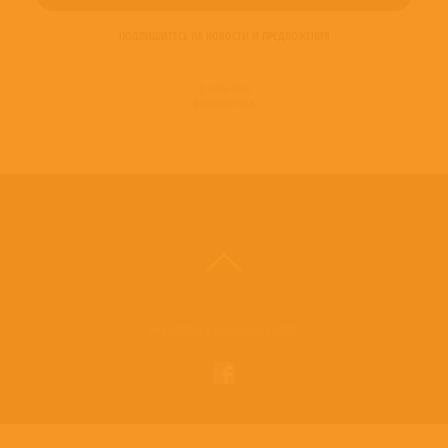
ПОДПИШИТЕСЬ НА НОВОСТИ И ПРЕДЛОЖЕНИЯ
© 2016-2022
ВИНИЛОТЕКА
Винилотека в социальных сетях: