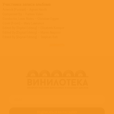
Участники записи альбома
Artwork [Portrait] – Agnes Hiorth
Composed By – Fartein Valen
Conductor, Liner Notes – Christian Eggen
Cover [Front] – Mary Lawrance
Edited By [Digital Editing] – Elisabeth Kemper
Edited By [Digital Editing] – Martin Nagorni
Edited By [Digital Editing] – Stephan Reh
Engineer [Sound] – Andreas Ruge
развернуть
Engineer [Sound] – Fabian Frank
Executive Producer – Robert Suff
Liner Notes – Arvid O. Vollsnes
Liner Notes [Translation] – Anke Budweg
Liner Notes [Translation] – Anna Lamberti
Liner Notes [Translation] – Arlette Lemieux-Chené
Liner Notes [Translation] – William Jewson
Orchestra – Stavanger Symfoniorkester
Photography By – Tom Sandberg
Producer [Recording] – Hans Kipfer
Producer [Recording] – Martin Nagorni
Producer [Recording] – Stephan Reh
Technician [Piano] – Jan Inge Almås
Typography, Layout – Andrew Barnett