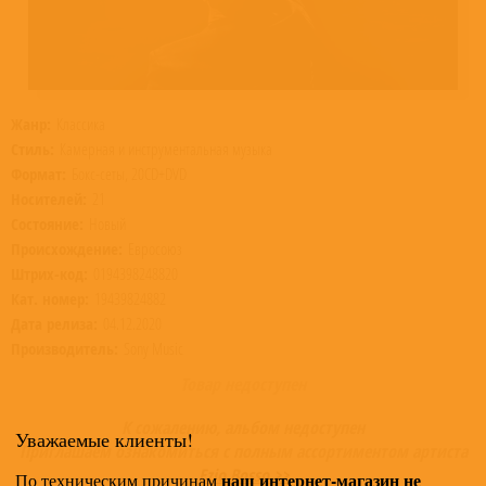
Жанр:
Классика
Стиль:
Камерная и инструментальная музыка
Формат:
Бокс-сеты, 20CD+DVD
Носителей:
21
Состояние:
Новый
Происхождение:
Евросоюз
Штрих-код:
0194398248820
Кат. номер:
19439824882
Дата релиза:
04.12.2020
Производитель:
Sony Music
Товар недоступен
К сожалению, альбом недоступен
Уважаемые клиенты!
Приглашаем ознакомиться с полным ассортиментом артиста
Ezio Bosso >>
наш интернет-магазин не
По техническим причинам