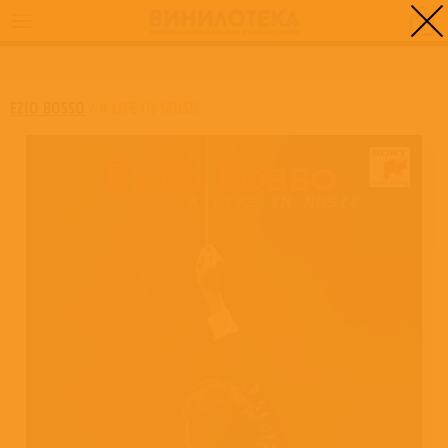
0
ГЛАВНАЯ
/
A LIFE IN MUSIC
EZIO BOSSO
/
A LIFE IN MUSIC