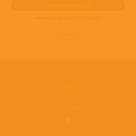
ПОДПИШИТЕСЬ НА НОВОСТИ И ПРЕДЛОЖЕНИЯ
© 2016-2022
ВИНИЛОТЕКА
Винилотека в социальных сетях: