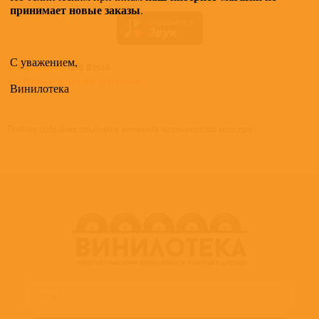
принимает новые заказы
.
С уважением,
Все альбомы
Ezio Bosso
доступные в нашем магазине >
Винилотека
Полное собрание альбомов великого итальянского маэстро