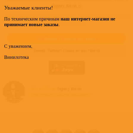
Evgeny Kissin >>
Уважаемые клиенты!
Купить "Evgeny Kissin / Emerson String Quartet - The New York Concert" можно в
наш интернет-магазин не
По техническим причинам
следующих форматах:
принимает новые заказы
.
CD,
Импорт
(товар не доступен)
С уважением,
Винил,
Импорт
(товар не доступен)
Винилотека
Все альбомы
Evgeny Kissin
доступные в нашем магазине >