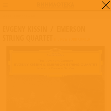
0
ГЛАВНАЯ
/
THE NEW YORK CONCERT
EVGENY KISSIN
/
EMERSON
STRING QUARTET
THE NEW YORK CONCERT