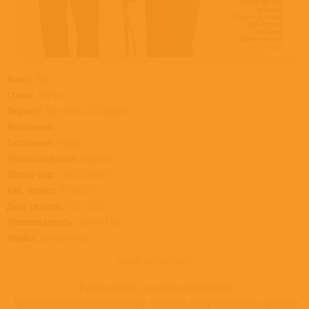
Жанр:
Рок
Стиль:
Поп-рок
Формат:
Бокс-сеты, 4CD, Digipack
Носителей:
4
Состояние:
Новый
Происхождение:
Евросоюз
Штрих-код:
5060324800170
Кат. номер:
NOT4CD017
Дата релиза:
31.07.2020
Производитель:
Warner Music
Лейбл:
Not Now Music
Товар недоступен
К сожалению, альбом недоступен
Приглашаем ознакомиться с полным ассортиментом артиста