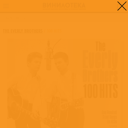
0
ГЛАВНАЯ
/
100 HITS
THE EVERLY BROTHERS
/
100 HITS