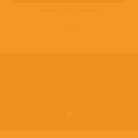
ПОДПИШИТЕСЬ НА НОВОСТИ И ПРЕДЛОЖЕНИЯ
© 2016-2022
ВИНИЛОТЕКА
Винилотека в социальных сетях: