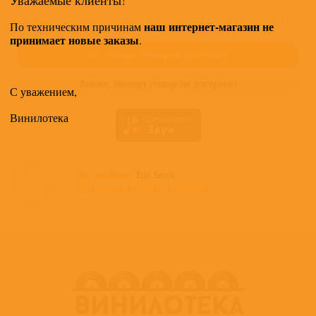
Купить "Eric Serra - Le cinquième élément" можно в следующих форматах:
наш интернет-магазин не
По техническим причинам
принимает новые заказы
.
CD,
Импорт
(товар не доступен)
Винил,
Импорт
(товар не доступен)
С уважением,
Винилотека
Все альбомы
Eric Serra
доступные в нашем магазине >