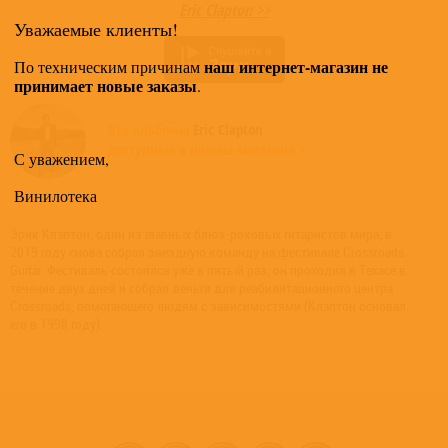
Eric Clapton >>
Уважаемые клиенты!
наш интернет-магазин не
По техническим причинам
принимает новые заказы
.
Все альбомы
Eric Clapton
доступные в нашем магазине >
С уважением,
Винилотека
Эрик Клэптон, один из главных блюз-роковых гитаристов мира, в
2019 году снова собрал звездную команду на фестивале Crossroads
Guitar. Фестиваль состоялся уже в пятый раз; он проходил в Техасе в
течение двух дней и собрал деньги для реабилитационного центра
Crossroads, помогающего людям с зависимостями (Клэптон основал
его в 1998 году).