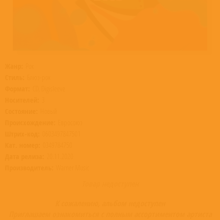
Жанр:
Рок
Стиль:
Блюз-рок
Формат:
CD, Digisleeve
Носителей:
3
Состояние:
Новый
Происхождение:
Евросоюз
Штрих-код:
0603497847501
Кат. номер:
0349784750
Дата релиза:
20.11.2020
Производитель:
Warner Music
Товар недоступен
К сожалению, альбом недоступен
Приглашаем ознакомиться с полным ассортиментом артиста