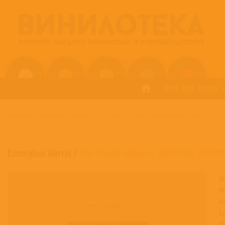
ПОП
РОК
МЕТАЛ
ГЛАВНАЯ
/
EMMYLOU HARRIS
/
THE STUDIO ALBUMS 1980-1983 (RSD2019)
Emmylou Harris
/
The Studio Albums 1980-1983 (RSD20
Ж
Ф
Н
С
П