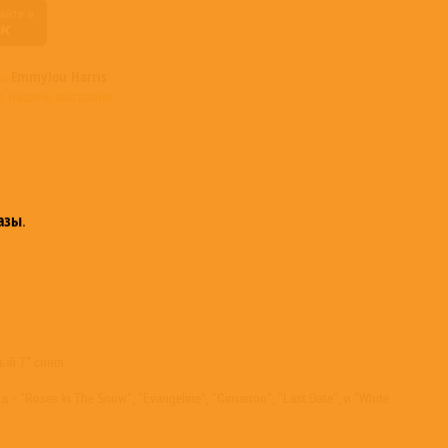
мы
Emmylou Harris
в нашем магазине >
азы
.
й 7" сингл.
ses In The Snow", "Evangeline", "Cimarron", "Last Date", и "White