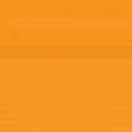
ЗАКАЗ
ДОСТАВКА
ОПЛАТА
О МАГАЗИНЕ
!!
Все артисты п
НАПИСАТЬ НАМ
ДЖАЗ И БЛЮЗ
КЛАССИКА
САУНДТРЕКИ
ФАНК И СОУЛ
ХИП-ХОП
ЭЛЕКТР
19)
К сожален
анр:
Остальные жанры
Приглашае
ормат:
Бокс-сеты, RSD2019, Limited Box Set, 5LP+7", Black Vinyl
ассортиме
осителей:
6
Emmylou Ha
остояние:
Новый
роисхождение:
Евросоюз