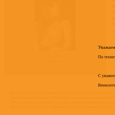
Ш
К
Д
П
Т
Уважае
По техни
С уважен
Винилот
Nonesuch представляет лимитированный виниловый бокс-сет, включа
Лимитированное издание 1100 копий на весь мир, эксклюзивно для R
Пять классических студийных альбомов знаменитой американской фолк /
Shoes" - плюс бонусный 7-дюймовый сингл, включающий треки "That Lov