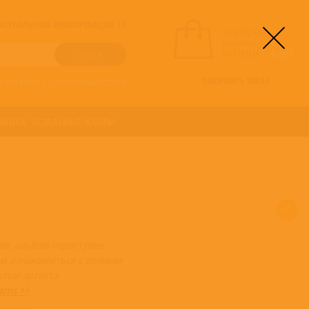
! АКТУАЛЬНАЯ ИНФОРМАЦИЯ !!!
вы выбрали
альбомы:
0
НА СУММУ:
0
руб
ОФОРМИТЬ ЗАКАЗ
о алфавиту
/
Расширенный поиск
ОНИКА
ОСТАЛЬНЫЕ ЖАНРЫ
ию, альбом недоступен
м ознакомиться с полным
нтом артиста
rris >>