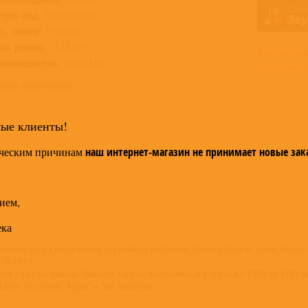
трих-код:
0075597926811
ат. номер:
7559792681
ата релиза:
12.04.2019
Все альбо
роизводитель:
Warner Music
доступные 
овар недоступен
мые клиенты!
ческим причинам
наш интернет-магазин не принимает новые зак
ием,
ека
ющий пять классических студийных альбомов Эммилу Харрис, плюс бонусны
SD 2019.
 кантри певицы Эммилу Харрис, выпущенных в период с 1980 по 1983 год - "Ro
in’ You Feelin’ Again" и "Mr. Sandman".