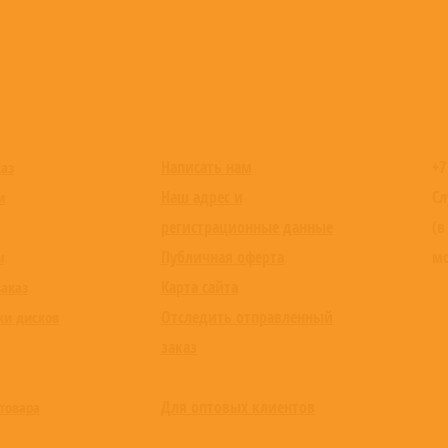
Написать нам
+7
каз
Наш адрес и
Сл
и
регистрационные данные
(в
Публичная оферта
мо
ы
Карта сайта
заказ
Отследить отправленный
ки дисков
заказ
Для оптовых клиентов
товара