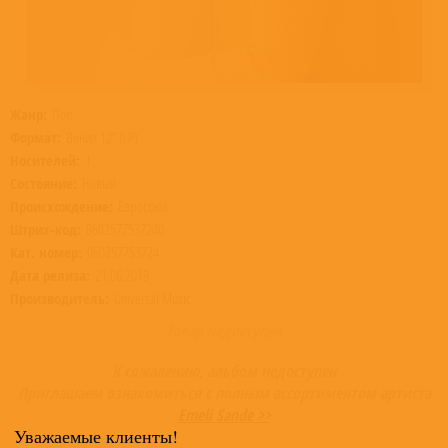
Жанр:
Поп
Формат:
Винил 12” (LP)
Носителей:
1
Состояние:
Новый
Происхождение:
Евросоюз
Штрих-код:
0602577537240
Кат. номер:
060257753724
Дата релиза:
21.06.2019
Производитель:
Universal Music
Товар недоступен
К сожалению, альбом недоступен
Приглашаем ознакомиться с полным ассортиментом артиста
Emeli Sande >>
Уважаемые клиенты!