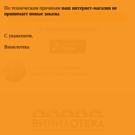
Купить "Emeli Sande - Real Life" можно в следующих форматах:
наш интернет-магазин не
По техническим причинам
принимает новые заказы
.
Винил,
Импорт
(товар не доступен)
CD,
Импорт
(товар не доступен)
С уважением,
Винилотека
Все альбомы
Emeli Sande
доступные в нашем магазине >