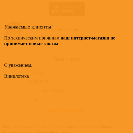
Уважаемые клиенты!
Все альбомы
Elvis Costello
доступные в нашем магазине >
наш интернет-магазин не
По техническим причинам
принимает новые заказы
.
Трек - лист
С уважением,
1-1
...This Town...
Винилотека
1-2
Let Him Dangle
1-3
Deep Dark Truthful Mirror
1-4
Veronica
развернуть трек - лист
Бокс-сет из пяти альбомов великого британского певца Элвиса
Костелло из серии Original Album Series