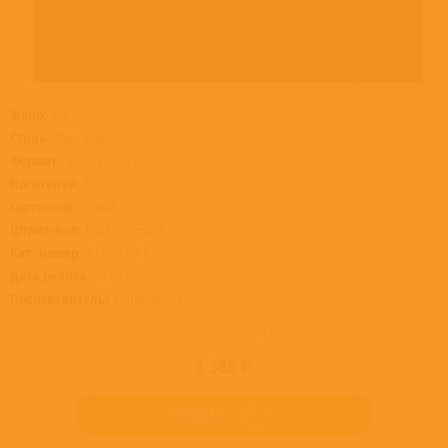
Жанр:
Рок
Стиль:
Фолк-рок
Формат:
Бокс-сеты, 5CD
Носителей:
5
Состояние:
Новый
Штрих-код:
0081227973438
Кат. номер:
8122797343
Дата релиза:
13.08.2021
Производитель:
Warner Music
Товар в наличии на складе
2 385 ₽
КУПИТЬ