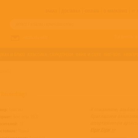
ЗАКАЗ
ДОСТАВКА
ОПЛАТА
О МАГАЗИНЕ
!!
Все артисты п
НАПИСАТЬ НАМ
ДЖАЗ И БЛЮЗ
КЛАССИКА
САУНДТРЕКИ
ФАНК И СОУЛ
ХИП-ХОП
ЭЛЕКТР
ORDINGS
i Recordings
К сожалению, альбом 
анр:
Классика
Приглашаем ознакоми
ормат:
Бокс-сеты, 19CD
ассортиментом артист
осителей:
19
Elgar Elgar >>
остояние:
Новый
роисхождение:
Евросоюз