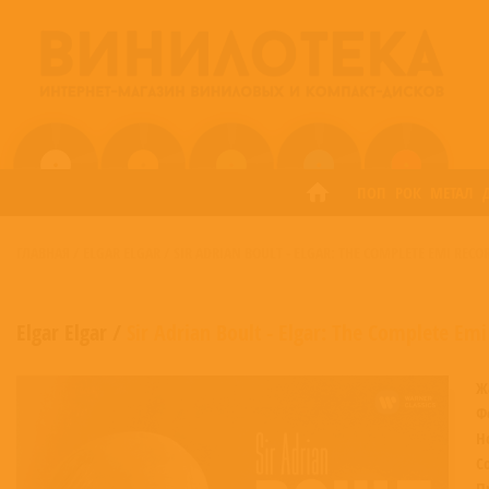
ПОП
РОК
МЕТАЛ
ГЛАВНАЯ
/
ELGAR ELGAR
/
SIR ADRIAN BOULT - ELGAR: THE COMPLETE EMI REC
Elgar Elgar
/
Sir Adrian Boult - Elgar: The Complete Em
Ж
Ф
Н
С
П