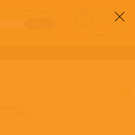
! АКТУАЛЬНАЯ ИНФОРМАЦИЯ !!!
вы выбрали
альбомы:
0
НА СУММУ:
0
руб
ОФОРМИТЬ ЗАКАЗ
о алфавиту
/
Расширенный поиск
ОНИКА
ОСТАЛЬНЫЕ ЖАНРЫ
недоступен
ться с полным
а