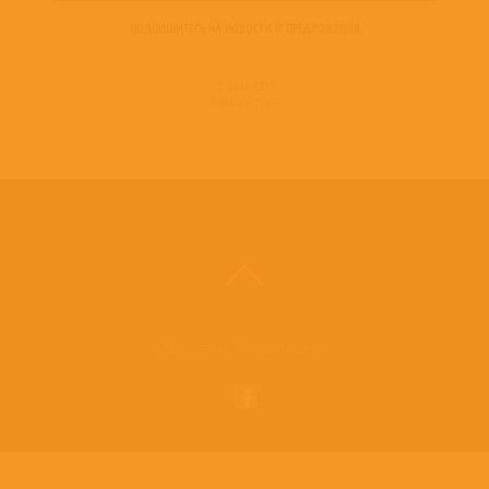
ПОДПИШИТЕСЬ НА НОВОСТИ И ПРЕДЛОЖЕНИЯ
© 2016-2022
ВИНИЛОТЕКА
Винилотека в социальных сетях: