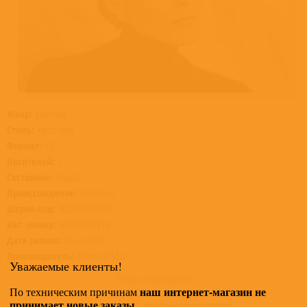
Жанр:
Классика
Стиль:
Кроссовер
Формат:
CD
Носителей:
1
Состояние:
Новый
Происхождение:
Евросоюз
Штрих-код:
0028948392100
Кат. номер:
002894839210
Дата релиза:
06.11.2020
Производитель:
Universal Music
Уважаемые клиенты!
Товар недоступен
наш интернет-магазин не
По техническим причинам
принимает новые заказы
.
К сожалению, альбом недоступен