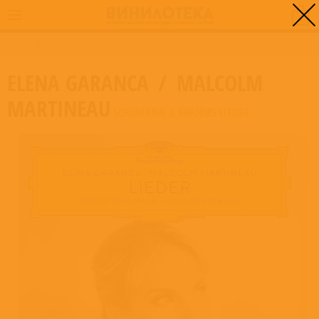
0
ГЛАВНАЯ
/
SCHUMANN & BRAHMS LIEDER
ELENA GARANCA
/
MALCOLM
MARTINEAU
SCHUMANN & BRAHMS LIEDER