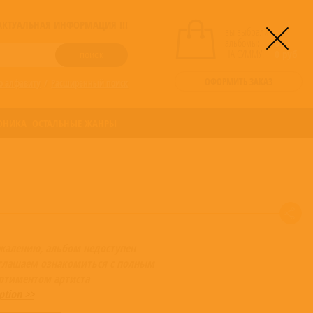
! АКТУАЛЬНАЯ ИНФОРМАЦИЯ !!!
вы выбрали
альбомы:
0
НА СУММУ:
0
руб
ОФОРМИТЬ ЗАКАЗ
о алфавиту
/
Расширенный поиск
ОНИКА
ОСТАЛЬНЫЕ ЖАНРЫ
жалению, альбом недоступен
глашаем ознакомиться с полным
ортиментом артиста
ption >>