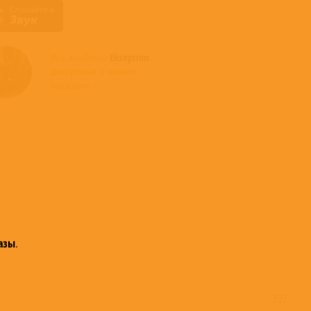
Все альбомы
Ekseption
доступные в нашем
магазине >
азы
.
3:22