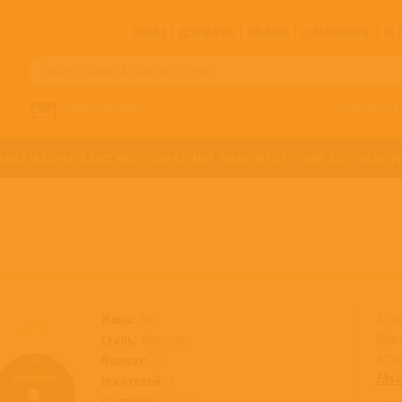
ЗАКАЗ
ДОСТАВКА
ОПЛАТА
О МАГАЗИНЕ
!!
Все артисты п
НАПИСАТЬ НАМ
ДЖАЗ И БЛЮЗ
КЛАССИКА
САУНДТРЕКИ
ФАНК И СОУЛ
ХИП-ХОП
ЭЛЕКТР
К со
Жанр:
Рок
При
Стиль:
Фолк-рок
асс
Формат:
CD
Ekse
Носителей:
2
Состояние:
Новый