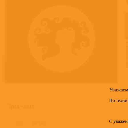
Уважае
По техни
Трек - лист
С уважен
1-01
The Fifth