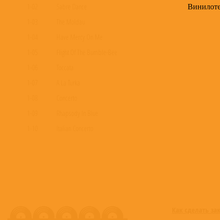
Винилот
1-02
Sabre Dance
1-03
The Moldau
1-04
Have Mercy On Me
1-05
Flight Of The Bumble-Bee
1-06
Toccata
1-07
A La Turka
1-08
Concerto
1-09
Rhapsody In Blue
1-10
Italian Concerto
1-11
Romance
1-12
Air
1-13
Adagio
1-14
Sonata in F
1-15
Eine kleine Nachtmusik
Как сделать за
1-16
Peace Planet