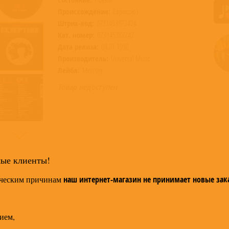
Происхождение:
Евросоюз
Штрих-код:
0731453872424
Кат. номер:
073145387242
Дата релиза:
04.01.1998
Производитель:
Universal Music
Лейбл:
Mercury
Товар недоступен
мые клиенты!
ческим причинам
наш интернет-магазин не принимает новые зак
ием,