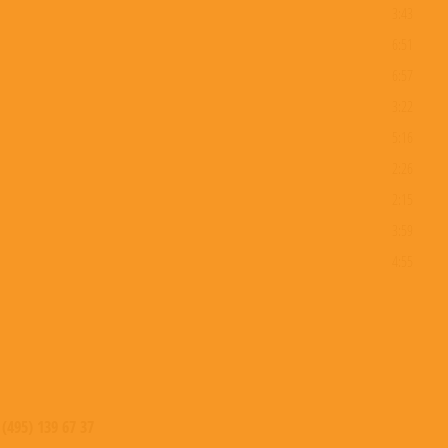
3:43
6:51
6:57
3:22
5:16
2:26
2:15
3:59
4:55
3:30
2:49
3:50
5:20
4:13
 (495) 139 67 37
3:32