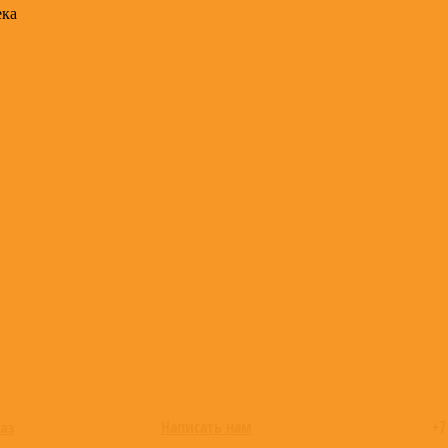
ека
Написать нам
+7
каз