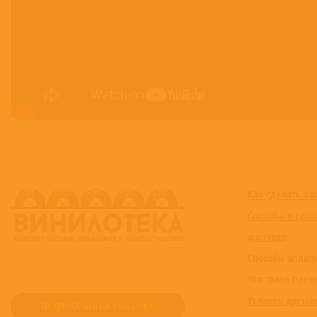
15
Nancy Mulligan
16
Save Myself
Как сделать за
Способы и срок
доставки
Способы оплат
Что такое пред
Условия достав