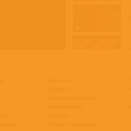
Ed
Ed
Ed
Написать нам
+7
каз
Наш адрес и
Сл
и
регистрационные данные
(в
Публичная оферта
мо
ы
Ed
Карта сайта
заказ
Отследить отправленный
ки дисков