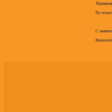
Уважае
1
Eraser
По техни
2
Castle On The Hill
3
Dive
С уважен
4
Shape Of You
5
Perfect
Винилот
6
Galway Girl
7
Happier
8
New Man
9
Hearts Don’t Break Around Here
10
What Do I Know?
11
How Would You Feel (Paean)
12
Supermarket Flowers
13
Barcelona
14
Bibia Be Ye Ye