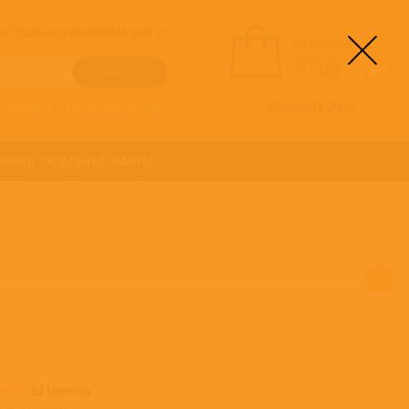
! АКТУАЛЬНАЯ ИНФОРМАЦИЯ !!!
вы выбрали
альбомы:
0
НА СУММУ:
0
руб
ОФОРМИТЬ ЗАКАЗ
о алфавиту
/
Расширенный поиск
ОНИКА
ОСТАЛЬНЫЕ ЖАНРЫ
ьбомы
Ed Sheeran
ые в нашем