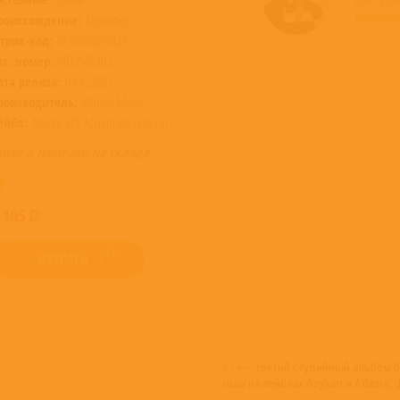
магазин
роисхождение:
Евросоюз
трих-код:
0190295859022
ат. номер:
9029585902
ата релиза:
03.12.2021
роизводитель:
Warner Music
ейбл:
Atlantic (2), Asylum Records (5)
овар в наличии на складе
 105
КУПИТЬ
«÷» — третий студийный альбом 
года на лейблах Asylum и Atlantic