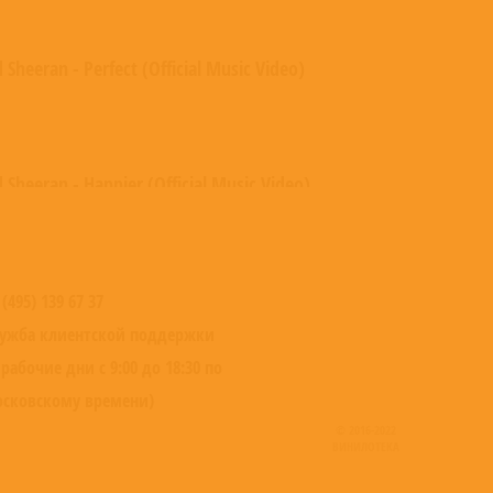
 Sheeran - Perfect (Official Music Video)
 Sheeran - Happier (Official Music Video)
 Sheeran - Galway Girl [Official Music Video]
 (495) 139 67 37
ужба клиентской поддержки
 рабочие дни с 9:00 до 18:30 по
сковскому времени)
 Sheeran - Bibia Be Ye Ye [Official Music Video]
© 2016-2022
ВИНИЛОТЕКА