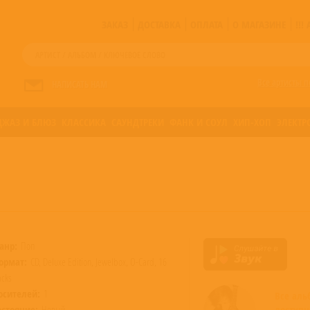
ЗАКАЗ
ДОСТАВКА
ОПЛАТА
О МАГАЗИНЕ
!!
Все артисты п
НАПИСАТЬ НАМ
ДЖАЗ И БЛЮЗ
КЛАССИКА
САУНДТРЕКИ
ФАНК И СОУЛ
ХИП-ХОП
ЭЛЕКТР
анр:
Поп
ормат:
CD, Deluxe Edition, Jewelbox, O-Card, 16
acks
осителей:
1
Все ал
остояние:
Новый
доступн