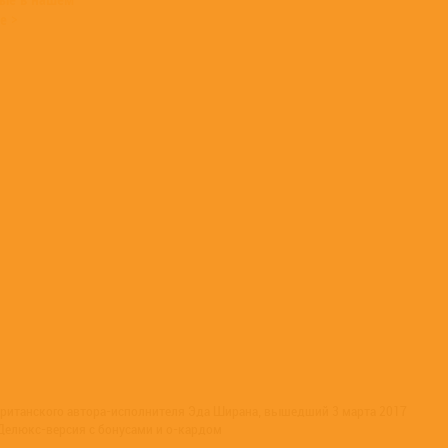
е >
британского автора-исполнителя Эда Ширана, вышедший 3 марта 2017
. Делюкс-версия с бонусами и о-кардом