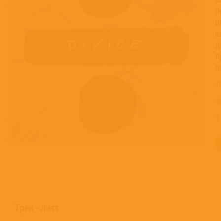
П
Ш
К
Д
П
Л
Т
1
Трек - лист