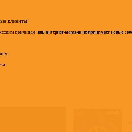
мые клиенты!
ческим причинам
наш интернет-магазин не принимает новые зак
ием,
ека
Ea