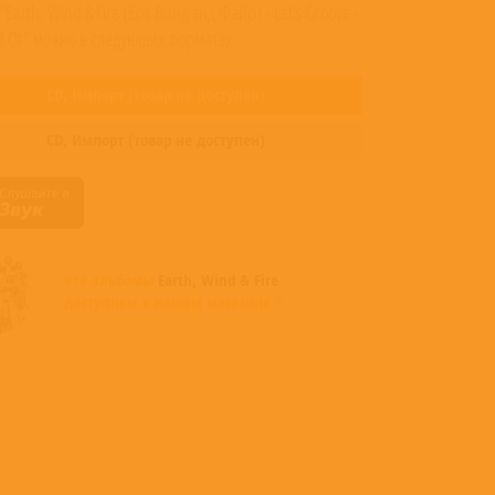
"Earth, Wind & Fire (Ерс Винд энд Файр) - Let's Groove -
t Of" можно в следующих форматах:
CD,
Импорт
(товар не доступен)
CD,
Импорт
(товар не доступен)
Все альбомы
Earth, Wind & Fire
доступные в нашем магазине >