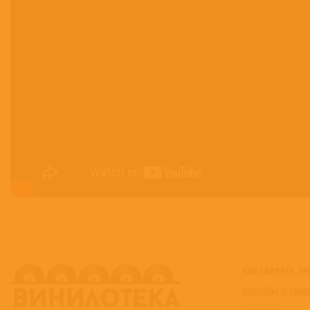
15
You Can't Hide Love
16
Reasons
17
After The Love Has Gone
Как сделать за
Способы и срок