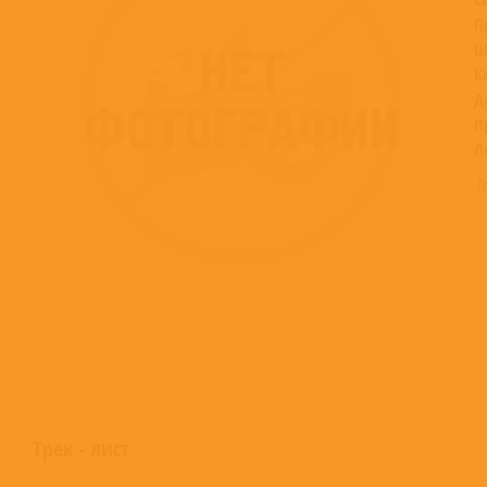
П
Ш
К
Д
П
Л
Т
Трек - лист