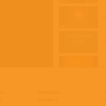
E
ea
E
Написать нам
+7
каз
Наш адрес и
Сл
и