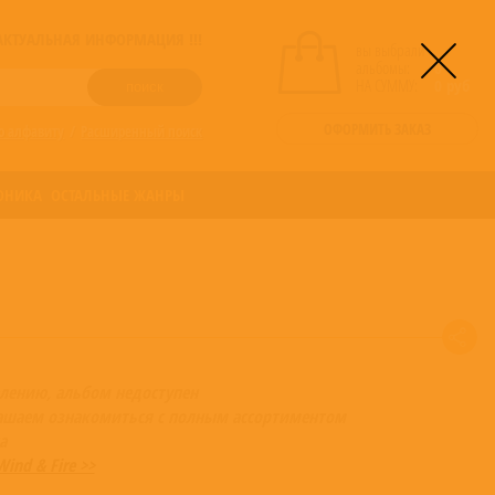
! АКТУАЛЬНАЯ ИНФОРМАЦИЯ !!!
вы выбрали
альбомы:
0
НА СУММУ:
0
руб
ОФОРМИТЬ ЗАКАЗ
о алфавиту
/
Расширенный поиск
ОНИКА
ОСТАЛЬНЫЕ ЖАНРЫ
лению, альбом недоступен
ашаем ознакомиться с полным ассортиментом
а
Wind & Fire >>