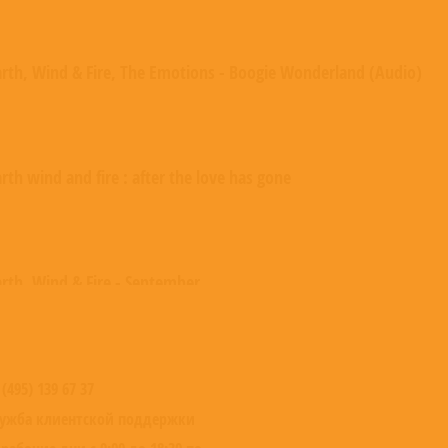
arth, Wind & Fire, The Emotions - Boogie Wonderland (Audio)
rth wind and fire : after the love has gone
arth, Wind & Fire - September
 (495) 139 67 37
ужба клиентской поддержки