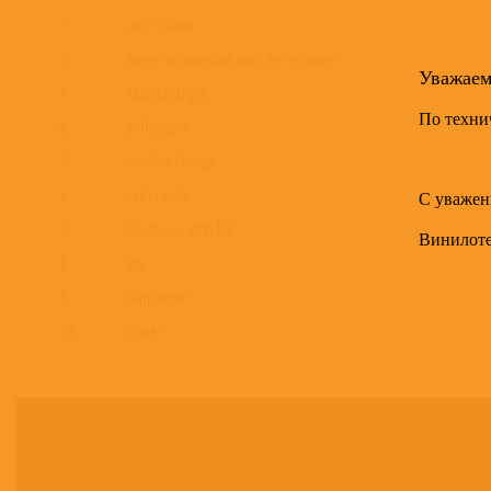
1
Let's Groove
2
Boogie Wonderland (with the emotions)
Уважае
3
Saturday Night
По техни
4
In The Stone
5
I've Had Enough
6
Can't Let Go
С уважен
7
Fall In Love With Me
Винилот
8
Star
9
September
10
Jupiter
11
Got To Get You Into My Life
12
Fantasy
13
Evil
14
That's The Way Of The World