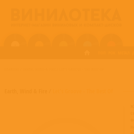
ПОП
РОК
МЕТАЛ
ГЛАВНАЯ
/
EARTH, WIND & FIRE
/
LET'S GROOVE - THE BEST OF
Earth, Wind & Fire
/
Let's Groove - The Best Of
Ж
С
Ф
Н
С