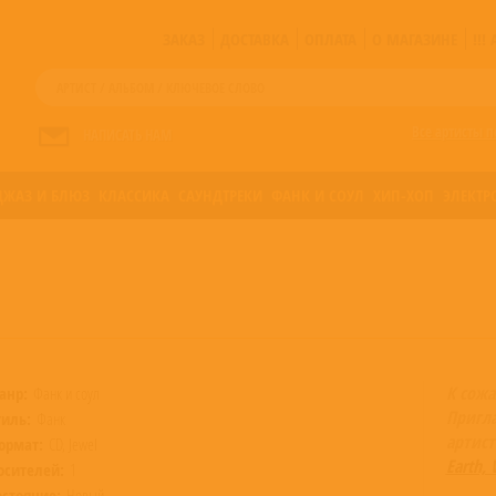
ЗАКАЗ
ДОСТАВКА
ОПЛАТА
О МАГАЗИНЕ
!!
Все артисты п
НАПИСАТЬ НАМ
ДЖАЗ И БЛЮЗ
КЛАССИКА
САУНДТРЕКИ
ФАНК И СОУЛ
ХИП-ХОП
ЭЛЕКТР
К сожа
анр:
Фанк и соул
Пригл
тиль:
Фанк
артист
ормат:
CD, Jewel
Earth, 
осителей:
1
остояние:
Новый