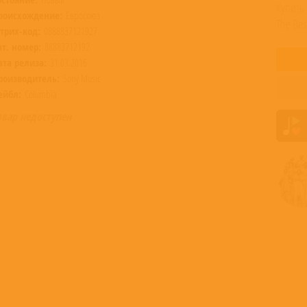
Купить 
роисхождение:
Евросоюз
The Bes
трих-код:
0888837121927
ат. номер:
88883712192
ата релиза:
31.03.2016
роизводитель:
Sony Music
ейбл:
Columbia
овар недоступен