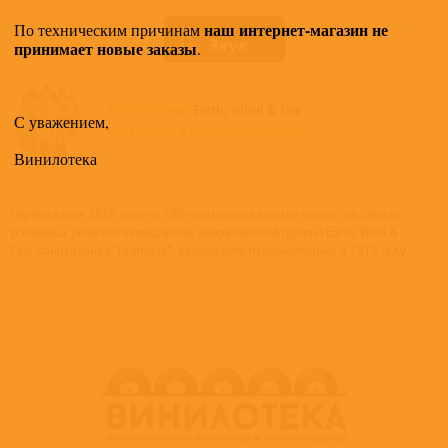
наш интернет-магазин не
По техническим причинам
принимает новые заказы
.
Все альбомы
Earth, Wind & Fire
С уважением,
доступные в нашем магазине >
Винилотека
Переиздание 2016 года на 180-граммовом виниле одного из самых
успешных релизов легендарной американской группы Earth, Wind &
Fire, концертника "Gratitude", вышедшего первоначально в 1975 году.