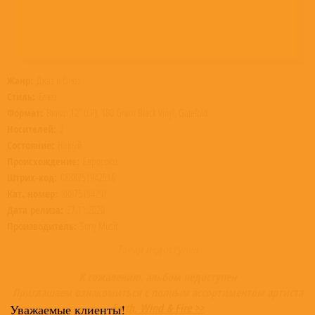
Жанр:
Джаз и блюз
Стиль:
Блюз
Формат:
Винил 12” (LP), 180 Gram Black Vinyl, Gatefold
Носителей:
2
Состояние:
Новый
Происхождение:
Евросоюз
Штрих-код:
0888751942516
Кат. номер:
88875194251
Дата релиза:
27.11.2020
Производитель:
Sony Music
Товар недоступен
К сожалению, альбом недоступен
Приглашаем ознакомиться с полным ассортиментом артиста
Earth, Wind & Fire >>
Уважаемые клиенты!