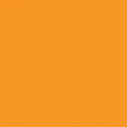
пные в нашем
не >
-й студийный альбом «Distance Over Time» легенд прогрессивного