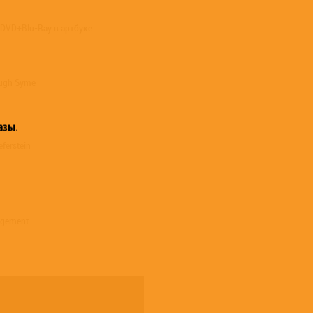
DVD+Blu-Ray в артбуке
 Hugh Syme
азы
.
ferstein
agement
sen
onal] – Thomas Waber
ms] – Peter Van 't Riet