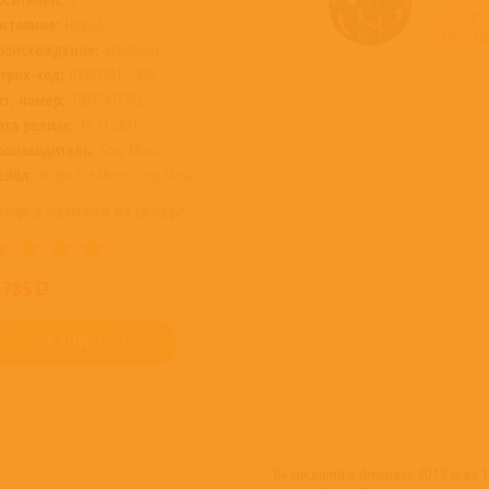
досту
остояние:
Новый
магази
роисхождение:
Евросоюз
трих-код:
0190759172926
ат. номер:
19075917292
ата релиза:
19.11.2021
роизводитель:
Sony Music
ейбл:
Inside Out Music, Sony Music
овар в наличии на складе
 785
КУПИТЬ
Вышедший в феврале 2019 года 14