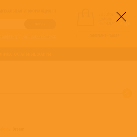
! АКТУАЛЬНАЯ ИНФОРМАЦИЯ !!!
вы выбрали
альбомы:
0
НА СУММУ:
0
руб
ОФОРМИТЬ ЗАКАЗ
о алфавиту
/
Расширенный поиск
ОНИКА
ОСТАЛЬНЫЕ ЖАНРЫ
льбомы
Dream
r