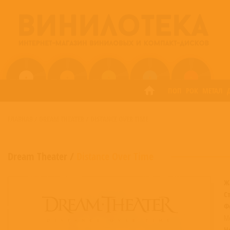
ПОП
РОК
МЕТАЛ
ГЛАВНАЯ
/
DREAM THEATER
/
DISTANCE OVER TIME
Dream Theater
/
Distance Over Time
Ж
С
Ф
M
Н