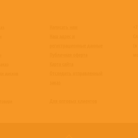
Написать нам
+7
каз
Наш адрес и
Сл
и
регистрационные данные
(в
Публичная оферта
мо
ы
Карта сайта
заказ
Отследить отправленный
ки дисков
заказ
Для оптовых клиентов
товара