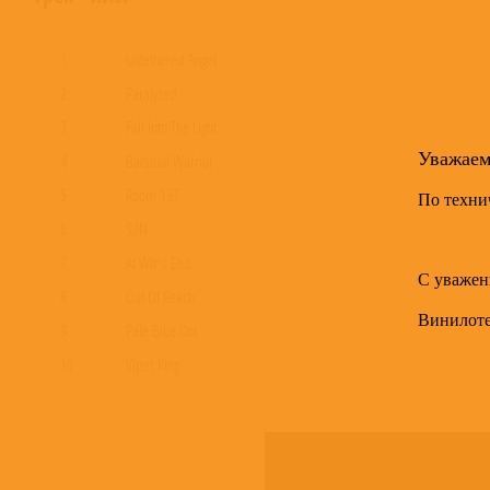
1
Untethered Angel
2
Paralyzed
3
Fall Into The Light
Уважае
4
Barstool Warrior
5
Room 137
По техни
6
S2N
7
At Wit’s End
С уважен
8
Out Of Reach
Винилот
9
Pale Blue Dot
10
Viper King