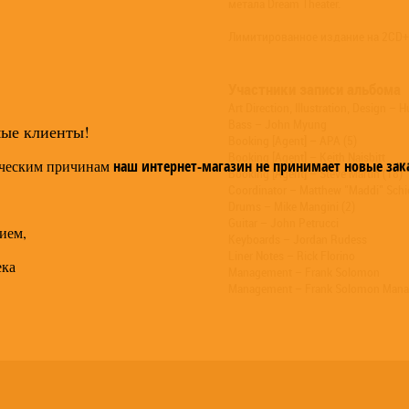
метала Dream Theater.
Лимитированное издание на 2CD+
Участники записи альбома
Art Direction, Illustration, Design –
Bass – John Myung
мые клиенты!
Booking [Agent] – APA (5)
Booking [Agent] – Keith Naisbitt
ческим причинам
наш интернет-магазин не принимает новые зак
Booking [Agent] – Steve Martin (18)
Coordinator – Matthew "Maddi" Schie
Drums – Mike Mangini (2)
Guitar – John Petrucci
ием,
Keyboards – Jordan Rudess
Liner Notes – Rick Florino
ека
Management – Frank Solomon
Management – Frank Solomon Man
Management – Jake Solomon
Management [Business] – Emily Han
Management [Business] – RSA
Management [Business] – Rob Shore
Management [Label], A&R [Internati
Mastered By – Tom Baker (3)
Mastered By [5.1, Instrumentals & Ste