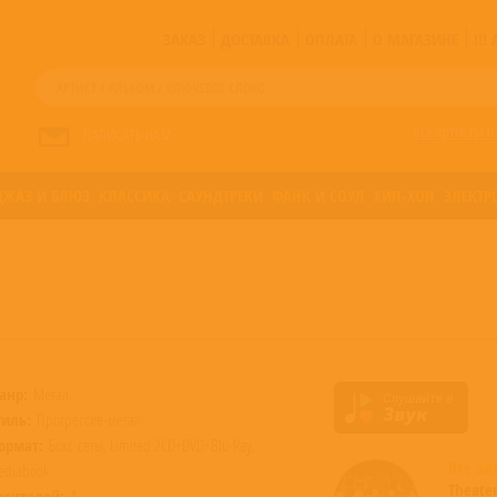
ЗАКАЗ
ДОСТАВКА
ОПЛАТА
О МАГАЗИНЕ
!!
Все артисты п
НАПИСАТЬ НАМ
ДЖАЗ И БЛЮЗ
КЛАССИКА
САУНДТРЕКИ
ФАНК И СОУЛ
ХИП-ХОП
ЭЛЕКТР
анр:
Метал
тиль:
Прогрессив-метал
ормат:
Бокс-сеты, Limited 2CD+DVD+Blu-Ray,
Все а
ediabook
Theate
осителей:
4