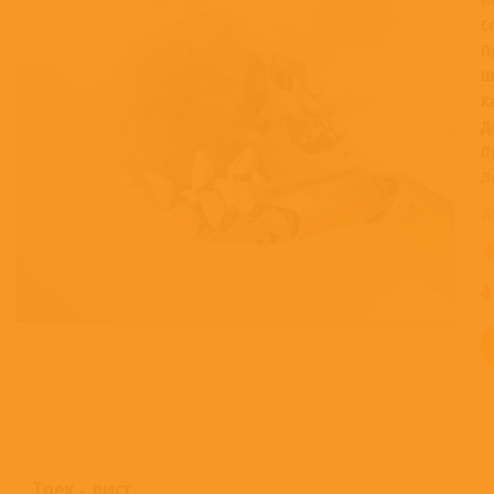
С
П
Ш
К
Д
П
Л
Т
4
Трек - лист