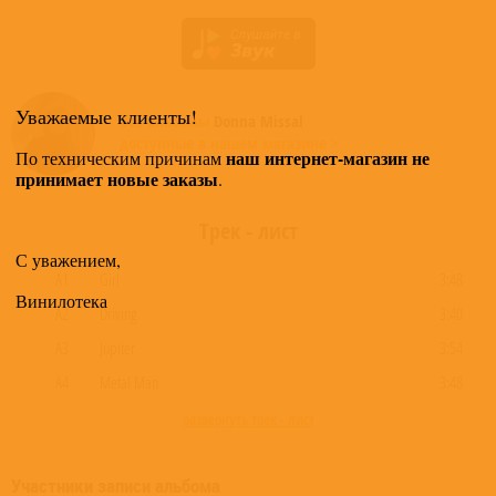
Уважаемые клиенты!
Все альбомы
Donna Missal
доступные в нашем магазине >
наш интернет-магазин не
По техническим причинам
принимает новые заказы
.
Трек - лист
С уважением,
A1
Girl
3:48
Винилотека
A2
Driving
3:40
A3
Jupiter
3:54
A4
Metal Man
3:48
развернуть трек - лист
Участники записи альбома