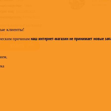
магазине >
роисхождение:
Россия
трих-код:
4680000800068
роизводитель:
Bomba Music
овар в наличии на складе
мые клиенты!
30
ческим причинам
наш интернет-магазин не принимает новые зак
КУПИТЬ
ием,
ека