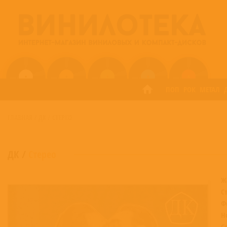
ПОП
РОК
МЕТАЛ
ГЛАВНАЯ
/
ДК
/
СТЕРЕО
ДК
/
Стерео
Ж
С
Ф
Н
С