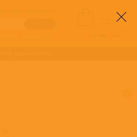
! АКТУАЛЬНАЯ ИНФОРМАЦИЯ !!!
вы выбрали
альбомы:
0
НА СУММУ:
0
руб
ОФОРМИТЬ ЗАКАЗ
о алфавиту
/
Расширенный поиск
ОНИКА
ОСТАЛЬНЫЕ ЖАНРЫ
мы
ДК
в нашем