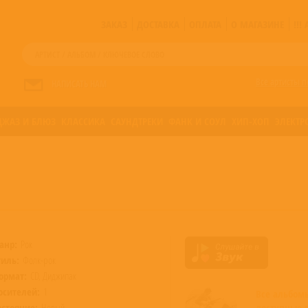
ЗАКАЗ
ДОСТАВКА
ОПЛАТА
О МАГАЗИНЕ
!!
Все артисты п
НАПИСАТЬ НАМ
ДЖАЗ И БЛЮЗ
КЛАССИКА
САУНДТРЕКИ
ФАНК И СОУЛ
ХИП-ХОП
ЭЛЕКТР
анр:
Рок
тиль:
Фолк-рок
ормат:
CD, Диджипак
осителей:
1
Все альбо
остояние:
Новый
доступные 