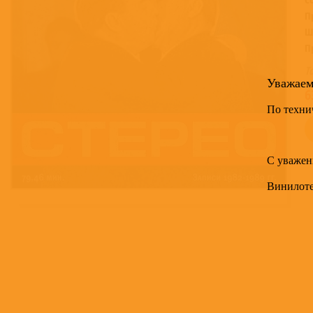
П
Ш
П
Т
Уважае
6
По техни
С уважен
Винилот