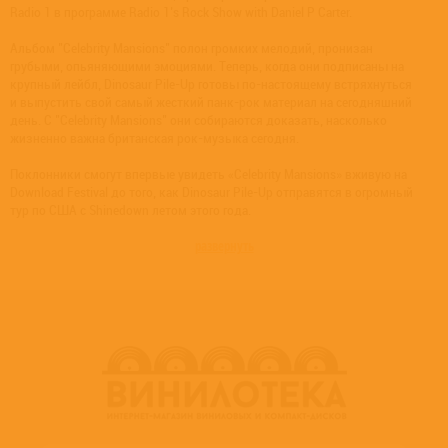
Radio 1 в программе Radio 1's Rock Show with Daniel P Carter.
Альбом "Celebrity Mansions" полон громких мелодий, пронизан
грубыми, опьяняющими эмоциями. Теперь, когда они подписаны на
крупный лейбл, Dinosaur Pile-Up готовы по-настоящему встряхнуться
и выпустить свой самый жесткий панк-рок материал на сегодняшний
день. С "Celebrity Mansions" они собираются доказать, насколько
жизненно важна британская рок-музыка сегодня.
Поклонники смогут впервые увидеть «Celebrity Mansions» вживую на
Download Festival до того, как Dinosaur Pile-Up отправятся в огромный
тур по США с Shinedown летом этого года.
развернуть