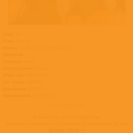
Жанр:
Рок
Стиль:
Фолк-рок
Формат:
Винил 12” (LP), Limited Clear Vinyl
Носителей:
1
Состояние:
Новый
Происхождение:
Евросоюз
Штрих-код:
0190295468118
Кат. номер:
9029546811
Дата релиза:
07.06.2019
Производитель:
Warner Music
Товар недоступен
К сожалению, альбом недоступен
Приглашаем ознакомиться с полным ассортиментом артиста
Dinosaur Pile-Up >>