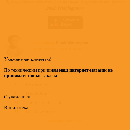
Приглашаем ознакомиться с полным ассортиментом артиста
Dinah Washington >>
Все альбомы
Dinah Washington
доступные в нашем магазине >
Уважаемые клиенты!
наш интернет-магазин не
По техническим причинам
Трек - лист
принимает новые заказы
.
A1
I Remember You
A2
I Thought About You
С уважением,
A3
That's All There Is To That
Винилотека
A4
I Won't Cry Anymore
развернуть трек - лист