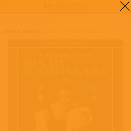
0
ГЛАВНАЯ
/
WHAT A DIFFERENCE A DAY MAKES
DINAH WASHINGTON
/
WHAT A DIFFERENCE A DAY MAKES