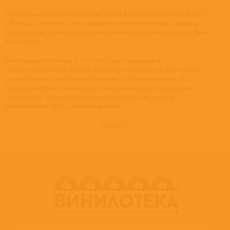
Переиздание на виниле альбома "WHAT A DIFFERENCE A DAY MAKES"
1959 года, одной из самых знаменитых исполнительниц джаза и
блюза в США, известной под псевдонимом «Королева Блюза», Дины
Вашингтон.
Впервые выпущенный в 1959 году, так называемый
«основополагающий» альбом Дины получил премию «Грэмми» за
лучшее ритм-н-блюзовое исполнение, и, что более важно, он
представил Вашингтон гораздо более широкой поп-аудитории.
Насладитесь этим альбомом снова или впервые, на этом
великолепном 180-граммовом виниле.
развернуть