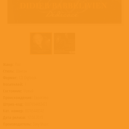
Жанр:
Поп
Стиль:
Шансон
Формат:
CD, Digibook
Носителей:
1
Состояние:
Новый
Происхождение:
Евросоюз
Штрих-код:
0887654483423
Кат. номер:
88765448342
Дата релиза:
12.04.2019
Производитель:
Sony Music