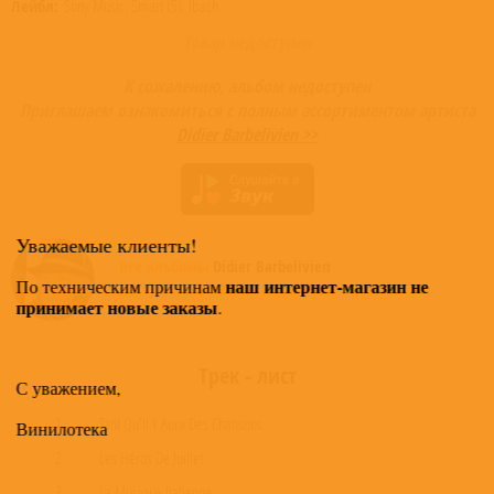
Лейбл:
Sony Music, Smart (5), Ibach
Товар недоступен
К сожалению, альбом недоступен
Приглашаем ознакомиться с полным ассортиментом артиста
Didier Barbelivien >>
Уважаемые клиенты!
Все альбомы
Didier Barbelivien
наш интернет-магазин не
По техническим причинам
доступные в нашем магазине >
принимает новые заказы
.
Трек - лист
С уважением,
1
Tant Qu'Il Y Aura Des Chansons
Винилотека
2
Les Héros De Juillet
3
La Musique Italienne