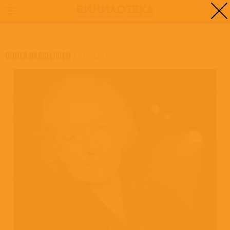
0
ГЛАВНАЯ
/
DEDICACE
DIDIER BARBELIVIEN
/
DEDICACE