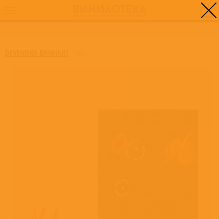
0
ГЛАВНАЯ
/
MA
DEVENDRA BANHART
/
MA