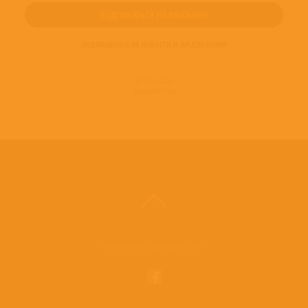
ПОДПИШИТЕСЬ НА НОВОСТИ И ПРЕДЛОЖЕНИЯ
© 2016-2022
ВИНИЛОТЕКА
Винилотека в социальных сетях: