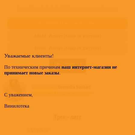
Купить "Devendra Banhart - Ma" можно в следующих форматах:
CD,
Импорт
(товар не доступен)
Винил,
Импорт
(товар не доступен)
Винил,
Импорт
(товар не доступен)
Уважаемые клиенты!
наш интернет-магазин не
По техническим причинам
принимает новые заказы
.
Все альбомы
Devendra Banhart
доступные в нашем магазине >
С уважением,
Винилотека
Трек - лист
1. Is This Nice?