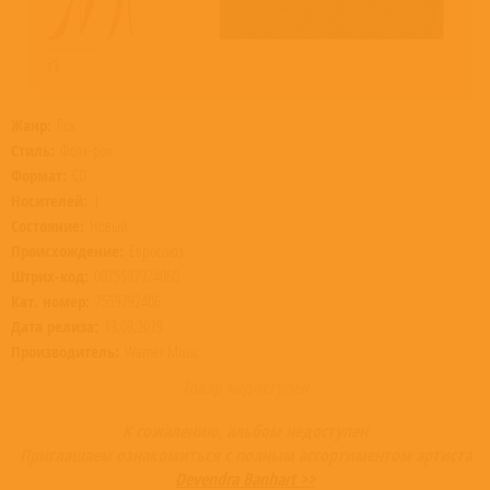
Жанр:
Рок
Стиль:
Фолк-рок
Формат:
CD
Носителей:
1
Состояние:
Новый
Происхождение:
Евросоюз
Штрих-код:
0075597924060
Кат. номер:
7559792406
Дата релиза:
13.09.2019
Производитель:
Warner Music
Товар недоступен
К сожалению, альбом недоступен
Приглашаем ознакомиться с полным ассортиментом артиста
Devendra Banhart >>