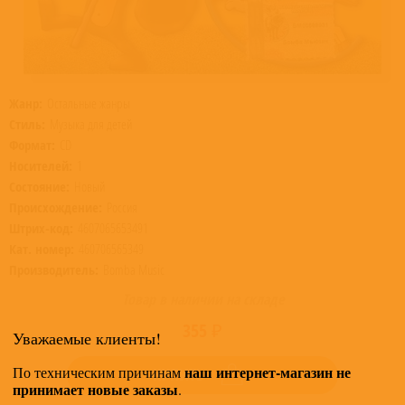
Жанр:
Остальные жанры
Стиль:
Музыка для детей
Формат:
CD
Носителей:
1
Состояние:
Новый
Происхождение:
Россия
Штрих-код:
4607065653491
Кат. номер:
460706565349
Производитель:
Bomba Music
Товар в наличии на складе
355 ₽
Уважаемые клиенты!
наш интернет-магазин не
По техническим причинам
КУПИТЬ
принимает новые заказы
.