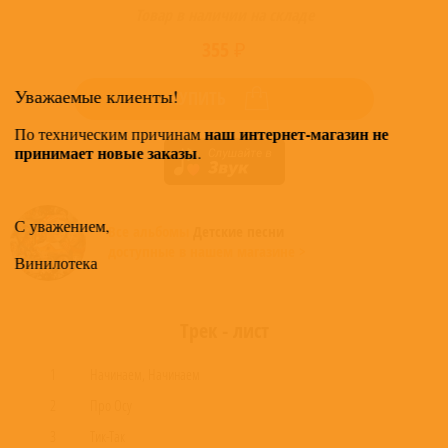
Товар в наличии на складе
355 ₽
Уважаемые клиенты!
КУПИТЬ
наш интернет-магазин не
По техническим причинам
принимает новые заказы
.
С уважением,
Все альбомы
Детские песни
доступные в нашем магазине >
Винилотека
Трек - лист
1
Начинаем, Начинаем
2
Про Осу
3
Тик-Так