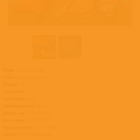
Жанр:
Остальные жанры
Стиль:
Музыка для детей
Формат:
CD
Носителей:
1
Состояние:
Новый
Происхождение:
Россия
Штрих-код:
4607065653484
Кат. номер:
460706565348
Производитель:
Bomba Music
Лейбл:
ООО "Бомба Мьюзик"