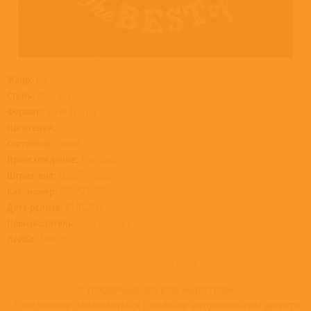
Жанр:
Рок
Стиль:
Фолк-рок
Формат:
Винил 12” (LP)
Носителей:
2
Состояние:
Новый
Происхождение:
Евросоюз
Штрих-код:
0602577056802
Кат. номер:
060257705680
Дата релиза:
01.01.2018
Производитель:
Universal Music
Лейбл:
Mercury
Товар недоступен
К сожалению, альбом недоступен
Приглашаем ознакомиться с полным ассортиментом артиста