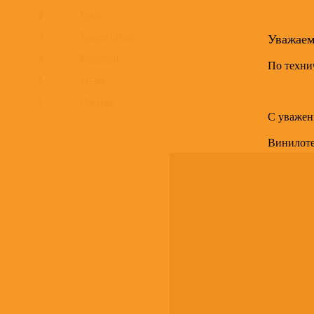
2
Туман
3
Танцует Солнце
Уважае
4
Реальность
По техни
5
Звезда
6
Помнишь
С уважен
7
Музыкант
Винилот
8
Добро В ...
9
Этот Город
10
Времена
11
Гимн
12
Жизнь Красивая
13
Погром
14
Конёк-Горбунок