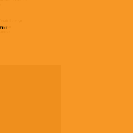
в
 – Юрий Шевчук
хомиров
азы
.
равцов