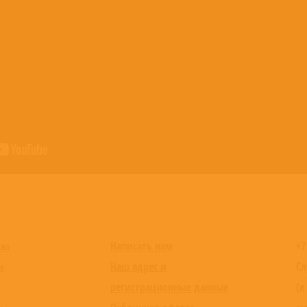
Написать нам
+7
каз
Наш адрес и
Сл
и
регистрационные данные
(в