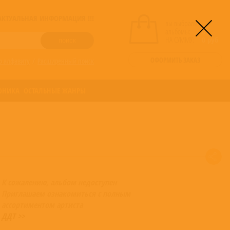
! АКТУАЛЬНАЯ ИНФОРМАЦИЯ !!!
вы выбрали
альбомы:
0
НА СУММУ:
0
руб
ОФОРМИТЬ ЗАКАЗ
о алфавиту
/
Расширенный поиск
ОНИКА
ОСТАЛЬНЫЕ ЖАНРЫ
К сожалению, альбом недоступен
Приглашаем ознакомиться с полным
ассортиментом артиста
ДДТ >>