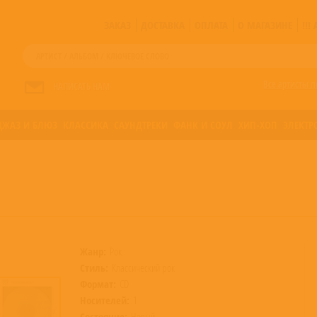
ЗАКАЗ
ДОСТАВКА
ОПЛАТА
О МАГАЗИНЕ
!!
Все артисты п
НАПИСАТЬ НАМ
ДЖАЗ И БЛЮЗ
КЛАССИКА
САУНДТРЕКИ
ФАНК И СОУЛ
ХИП-ХОП
ЭЛЕКТР
Жанр:
Рок
Стиль:
Классический рок
Формат:
CD
Носителей:
1
Состояние:
Новый