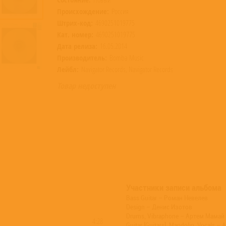
Происхождение:
Россия
Штрих-код:
4690251019775
Кат. номер:
4690251019775
Дата релиза:
16.05.2014
Производитель:
Bomba Music
Лейбл:
Navigator Records, Navigator Records
Товар недоступен
Участники записи альбома
Bass Guitar – Роман Невелев
Design – Денис Изотов
Drums, Vibraphone – Артем Мамай
4:28
Guitar [Guitars], Mandolin, Vocals 