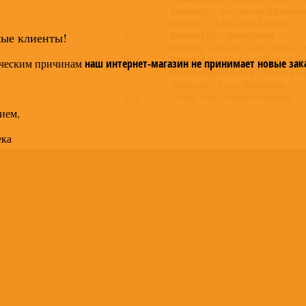
Keyboards – Константин Шумайло
4:19
Mandolin – Александр Бровко
4:01
мые клиенты!
Mastered By – Mazen Murad
Music By, Lyrics By, Guitar, Vocals
4:34
Recorded By, Mixed By – Игорь Ти
ческим причинам
наш интернет-магазин не принимает новые зак
Recorded By, Mixed By – Максим К
4:37
Trombone – Антон Вишняков
Vocals, Siren – Алёна Романова
4:06
ием,
3:58
ека
3:08
4:17
4:34
5:34
4:10
3:41
4:39