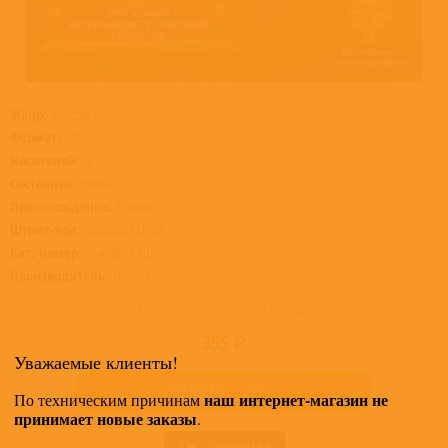
Жанр:
Классика
Формат:
CD
Носителей:
1
Состояние:
Новый
Происхождение:
Россия
Штрих-код:
4640004131049
Кат. номер:
464000413104
Производитель:
Bomba Music
Товар в наличии на складе
355 ₽
Уважаемые клиенты!
КУПИТЬ
наш интернет-магазин не
По техническим причинам
принимает новые заказы
.