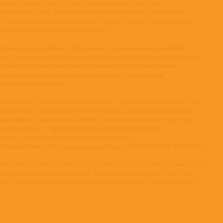
Марк Плати
hat Slightly Electric»).
объясняет, как так
Эрл Слик
и основные треки,
посоветовал наложить акустические
Кит Ричардс
что таким трюком пользовался
. Иногда эти гитары были
ях они получались “подсознательными”.
слышал одну из песен, “упрощенную” до вокала и акустической
ысль, что мы должны сделать несколько таких акустических миксов, и
 пригодиться. Как только мы добавили пару дополнительных
это может быть совершенно другой альбом. Я с огромным
»
 конца 20 лет спустя
.
ичная книга, а в состав винилового сета — расширенная версия со 128
Фрэнка
ие и ранее не издававшиеся снимки известных фотографов (
карисбрика
Нины Шульц Тернер)
и
, а также сувениры и технические
Брайана Ино
Найла Роджерса
Ривза
вукорежиссеров —
,
,
этого, в книге можно будет прочесть интервью с
ом Кызылчаем
«THE BUDDHA OF SUBURBIA»
, работавшим над альбомом
.
мини-виниловые копии некоторых оригинальных альбомов. Сами диски
а не в стандартный серебристый. Содержимое винилового бокс-сета
т на 180-граммовых пластинках в высоком качестве, которое оценят