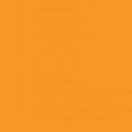
2-5
I Dig Everything (alternative mix)
2-6
The London Boys (alternative version)
2-7
Silly Boy Blue (Tibet version)
2-8
Let Me Sleep Beside You (alternative mix)
2-9
In The Heat Of The Morning
2-10
Conversation Piece (alternative mix)
2-11
Hole In The Ground (alternative mix)
2-12
Shadow Man (alternative mix)
2-13
Toy (Your Turn To Drive) (alternative mix)
3-14
In The Heat Of The Morning (Unplugged & somewhat slightly electric 
3-15
I Dig Everything (Unplugged & somewhat slightly electric mix)
3-16
You've Got A Habit of Leaving (Unplugged & somewhat slightly electri
3-17
The London Boys (Unplugged & somewhat slightly electric mix)
3-18
Karma Man (Unplugged & somewhat slightly electric mix)