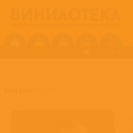
ПОП
РОК
МЕТАЛ
ГЛАВНАЯ
/
DAVID BOWIE
/
TOY:BOX
David Bowie
/
Toy:Box