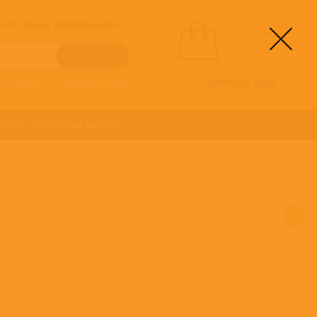
! АКТУАЛЬНАЯ ИНФОРМАЦИЯ !!!
вы выбрали
альбомы:
0
НА СУММУ:
0
руб
ОФОРМИТЬ ЗАКАЗ
о алфавиту
/
Расширенный поиск
ОНИКА
ОСТАЛЬНЫЕ ЖАНРЫ
НОВИНКА
Купить "David Bowie (Дэвид Боуи) - Toy:Box" можно
в следующих форматах: