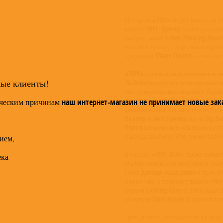
История
«TOY»
берет начало в 1
канале
VH1
.
Дэвид
хотел исполн
выбрал
«Can’t Help Thinking Abou
вошла в сетлист короткого про
продюсер
Марк Плати
составили
«TOY»
получил свое название в че
мые клиенты!
To Drive)»
родился в конце одног
инструментальных партиях. Бара
Майка Гарсона
фортепиано
были 
ческим причинам
наш интернет-магазин не принимает новые зак
сэмплирована, растянута и испол
Палмер
Эмм Гринер
«I Dig Ev
и
из
Плати
вспоминает:
«Поскольку эт
в конце альбома. Это также подх
ием,
«TOY: BOX»
В состав
также войде
ека
альтернативными миксами и альт
Дэвида
«Liza Jane»
сингл
и трек 1
Кроме них, в треклист вошла «ти
Looking Glass
студии
в 2001 году. 
Tibet House
концерте
. В записи тр
Третья часть сета состоит из ос