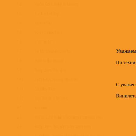
1-2
You've Got A Habit Of Leaving
1-3
The London Boys
1-4
Karma Man
1-5
Conversation Piece
1-6
Shadow Man
Уважае
1-7
Let Me Sleep Beside You
1-8
Hole In The Ground
По техни
1-9
Baby Loves That Way
1-10
Can't Help Thinking About Me
С уважен
1-11
Silly Boy Blue
Винилот
1-12
Toy (Your Turn To Drive)
2-1
Liza Jane
2-2
You've Got A Habit of Leaving (alternative mix)
2-3
Baby Loves That Way (alternative mix)
2-4
Can't Help Thinking About Me (alternative mix)