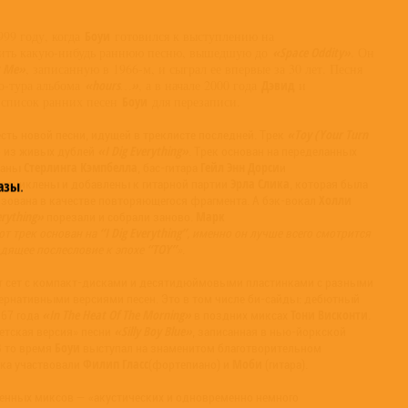
999 году, когда
Боуи
готовился к выступлению на
ить какую-нибудь раннюю песню, вышедшую до
«Space Oddity»
. Он
t Me»
, записанную в 1966-м, и сыграл ее впервые за 30 лет. Песня
мо-тура альбома
«hours…»
, а в начале 2000 года
Дэвид
и
 список ранних песен
Боуи
для перезаписи.
«Toy (Your Turn
сть новой песни, идущей в треклисте последней. Трек
«I Dig Everything»
о из живых дублей
. Трек основан на переделанных
Стерлинга Кэмпбелла
Гейл Энн Дорси
баны
, бас-гитара
и
Эрла Слика
зациклены и добавлены к гитарной партии
, которая была
азы
.
Холли
ьзована в качестве повторяющегося фрагмента. А бэк-вокал
erything»
Марк
порезали и собрали заново.
“I Dig Everything”
от трек основан на
, именно он лучше всего смотрится
“TOY”
одящее послесловие к эпохе
»
.
т сет с компакт-дисками и десятидюймовыми пластинками с разными
ернативными версиями песен. Это в том числе би-сайды: дебютный
«In The Heat Of The Morning»
Тони Висконти
967 года
в поздних миксах
.
«Silly Boy Blue»
бетская версия» песни
, записанная в нью-йоркской
Боуи
В то время
выступал на знаменитом благотворительном
Филип Гласс
Моби
ека участвовали
(фортепиано) и
(гитара).
обенных миксов — «акустических и одновременно немного