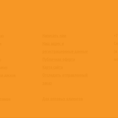
x)
Написать нам
+7
каз
Наш адрес и
Сл
и
ic mix)
регистрационные данные
(в
Публичная оферта
мо
ы
Карта сайта
заказ
Отследить отправленный
ки дисков
заказ
Для оптовых клиентов
товара