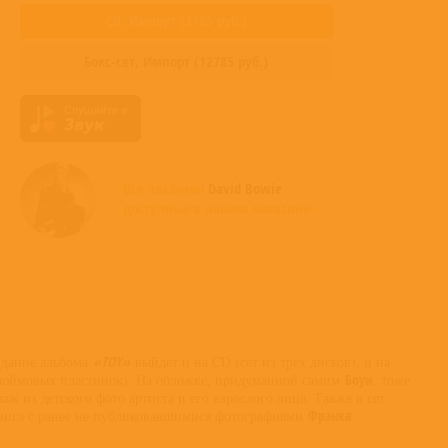
CD,
Импорт
(
3185
руб.)
Бокс-сет,
Импорт
(
12785
руб.)
Все альбомы
David Bowie
доступные в нашем магазине >
здание альбома
«TOY»
выйдет и на CD (сет из трех дисков), и на
идюймовых пластинок). На обложке, придуманной самим
Боуи
, тоже
аж из детского фото артиста и его взрослого лица. Также в сет
книга с ранее не публиковавшимися фотографиями
Фрэнка