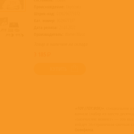
Происхождение:
Евросоюз
Штрих-код:
0190296773372
Кат. номер:
9029677337
Дата релиза:
21.01.2022
Производитель:
Warner Music
Товар в наличии на складе
3 185
КУПИТЬ
«TOY (TOY:BOX)»
, специальное и
виниле (набор из шести десят
«запечатлен момент» — это колл
войдет 16-страничная цветная 
Окенфелса
.