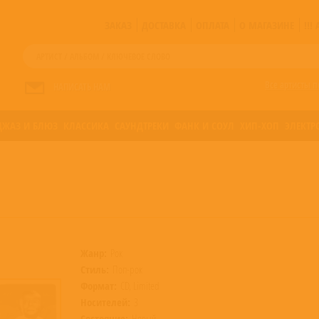
ЗАКАЗ
ДОСТАВКА
ОПЛАТА
О МАГАЗИНЕ
!!
Все артисты п
НАПИСАТЬ НАМ
ДЖАЗ И БЛЮЗ
КЛАССИКА
САУНДТРЕКИ
ФАНК И СОУЛ
ХИП-ХОП
ЭЛЕКТР
Жанр:
Рок
Стиль:
Поп-рок
Формат:
CD, Limited
Носителей:
3
Состояние:
Новый