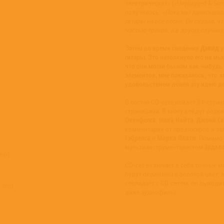
электрических» («Unplugged & Somew
получилось:
«Пока мы записывал
гитары на все песни. Он сказал, 
частью треков, а в других случа
Дэвид
Затем во время сведения
у
гитары. Это натолкнуло его на м
что они могли бы нам как-нибудь
элементов, мне показалось, что 
удовольствием довел эту идею до
В состав CD-сета войдет 84-стран
страницами. В книгу войдут редк
Окенфелса
Ника Найта
Джона С
,
,
комментарии от продюсеров и з
Гэбрелса
Марка Плати
и
. Помимо 
Эрдал
мультиинструменталистом
mix)
CD-сет включает в себя точные 
будут окрашены в золотой цвет, 
совпадает с CD-сетом, он выходи
c mix)
даже аудиофилы.